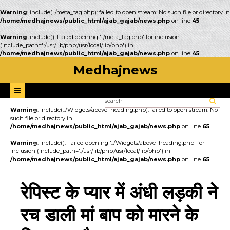
Warning
: include(../meta_tag.php): failed to open stream: No such file or directory in
/home/medhajnews/public_html/ajab_gajab/news.php
on line
45
Warning
: include(): Failed opening '../meta_tag.php' for inclusion
(include_path='.:/usr/lib/php:/usr/local/lib/php') in
/home/medhajnews/public_html/ajab_gajab/news.php
on line
45
Medhajnews
Warning
: include(../Widgets/above_heading.php): failed to open stream: No
such file or directory in
/home/medhajnews/public_html/ajab_gajab/news.php
on line
65
Warning
: include(): Failed opening '../Widgets/above_heading.php' for
inclusion (include_path='.:/usr/lib/php:/usr/local/lib/php') in
/home/medhajnews/public_html/ajab_gajab/news.php
on line
65
रेपिस्ट के प्यार में अंधी लड़की ने
रच डाली मां बाप को मारने के