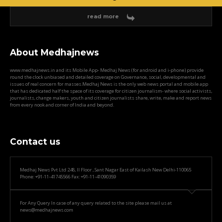
read more
About Medhajnews
www.medhajnews.in and its Mobile App- Medhaj News (for android and i-phone) provide
round the clock unbiased and detailed coverage on Governance, social, developmental and
issues of real concern for masses.Medhaj News is the only web news portal and mobile app
that has dedicated half the space of its coverage for citizen journalism- where social activists,
journalists, change makers, youth and citizen journalists share, write, make and report news
from every nook and corner of India and beyond.
Contact us
Medhaj News Pvt Ltd 248, II Floor , Sant Nagar East of Kailash New Delhi-110065
Phone: +91-11-41745566 Fax: +91-11-41090359
For Any Query In case of any query related to the site please mail us at
news@medhajnews.com