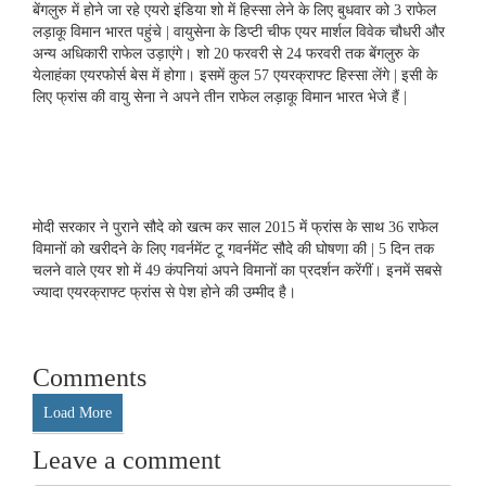
c
i
a
n
d
S
a
बेंगलुरु में होने जा रहे एयरो इंडिया शो में हिस्सा लेने के लिए बुधवार को 3 राफेल
e
t
t
k
d
i
लड़ाकू विमान भारत पहुंचे | वायुसेना के डिप्टी चीफ एयर मार्शल विवेक चौधरी और
b
t
s
e
i
l
अन्य अधिकारी राफेल उड़ाएंगे। शो 20 फरवरी से 24 फरवरी तक बेंगलुरु के
o
e
A
d
t
येलाहंका एयरफोर्स बेस में होगा। इसमें कुल 57 एयरक्राफ्ट हिस्‍सा लेंगे | इसी के
o
r
p
I
k
p
n
लिए फ्रांस की वायु सेना ने अपने तीन राफेल लड़ाकू विमान भारत भेजे हैं |
मोदी सरकार ने पुराने सौदे को खत्म कर साल 2015 में फ्रांस के साथ 36 राफेल
विमानों को खरीदने के लिए गवर्नमेंट टू गवर्नमेंट सौदे की घोषणा की | 5 दिन तक
चलने वाले एयर शो में 49 कंपनियां अपने विमानों का प्रदर्शन करेंगीं। इनमें सबसे
ज्यादा एयरक्राफ्ट फ्रांस से पेश होने की उम्मीद है।
Comments
Load More
Leave a comment