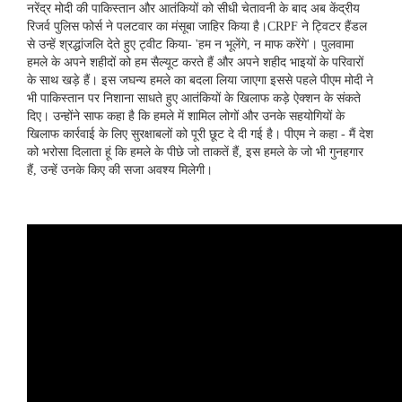
c
i
a
n
d
S
a
नरेंद्र मोदी की पाकिस्तान और आतंकियों को सीधी चेतावनी के बाद अब केंद्रीय
e
t
t
k
d
i
रिजर्व पुलिस फोर्स ने पलटवार का मंसूबा जाहिर किया है।CRPF ने ट्विटर हैंडल
b
t
s
e
i
l
से उन्हें श्रद्धांजलि देते हुए ट्वीट किया- 'हम न भूलेंगे, न माफ करेंगे'। पुलवामा
o
e
A
d
t
हमले के अपने शहीदों को हम सैल्यूट करते हैं और अपने शहीद भाइयों के परिवारों
o
r
p
I
k
p
n
के साथ खड़े हैं। इस जघन्य हमले का बदला लिया जाएगा इससे पहले पीएम मोदी ने
भी पाकिस्तान पर निशाना साधते हुए आतंकियों के खिलाफ कड़े ऐक्शन के संकते
दिए। उन्होंने साफ कहा है कि हमले में शामिल लोगों और उनके सहयोगियों के
खिलाफ कार्रवाई के लिए सुरक्षाबलों को पूरी छूट दे दी गई है। पीएम ने कहा - मैं देश
को भरोसा दिलाता हूं कि हमले के पीछे जो ताकतें हैं, इस हमले के जो भी गुनहगार
हैं, उन्हें उनके किए की सजा अवश्य मिलेगी।