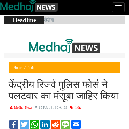
Headline
Home
India
केंद्रीय रिजर्व पुलिस फोर्स ने
पलटवार का मंसूबा जाहिर किया
Medhaj News
15 Feb 19 , 06:01:39
India
F
T
W
L
R
S
E
a
w
h
i
e
M
m