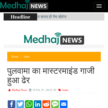
Headline
पाकिस्तान के साथ भारत शायद ही मैच खेलेगा
Home
India
पुलवामा का मास्टरमाइंड गाजी
हुआ ढेर
Medhaj News
18 Feb 19 , 06:01:39
India
F
T
W
L
R
S
E
a
w
h
i
e
M
m