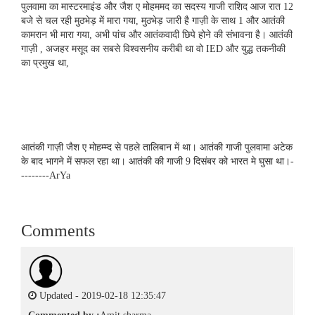
c
i
a
n
d
S
a
पुलवामा का मास्टरमाइंड और जैश ए मोहममद का सदस्य गाजी राशिद आज रात 12
e
t
t
k
d
i
बजे से चल रही मुठभेड़ में मारा गया, मुठभेड़ जारी है गाज़ी के साथ 1 और आतंकी
b
t
s
e
i
l
कामरान भी मारा गया, अभी पांच और आतंकवादी छिपे होने की संभावना है। आतंकी
o
e
A
d
t
गाज़ी , अजहर मसूद का सबसे विश्वसनीय करीबी था वो IED और युद्ध तकनीकी
o
r
p
I
k
p
n
का प्रमुख था,
आतंकी गाज़ी जैश ए मोहम्म्द से पहले तालिबान में था। आतंकी गाजी पुलवामा अटेक
के बाद भागने में सफल रहा था। आतंकी की गाजी 9 दिसंबर को भारत मे घुसा था।-
--------ArYa
Comments
Updated - 2019-02-18 12:35:47