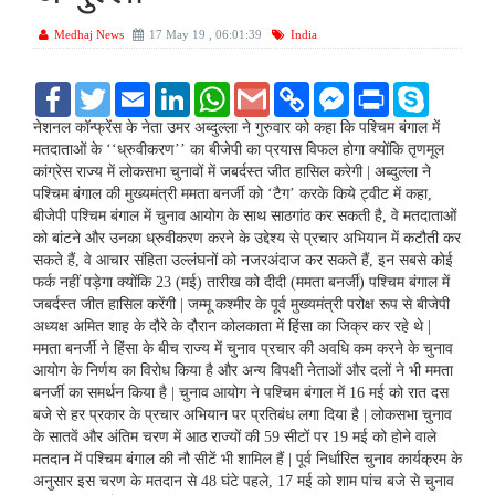
Medhaj News
17 May 19 , 06:01:39
India
F
T
E
L
W
G
C
F
P
S
a
w
m
i
h
m
o
a
r
k
c
i
a
n
a
a
p
c
i
y
नेशनल कॉन्फ्रेंस के नेता उमर अब्दुल्ला ने गुरुवार को कहा कि पश्चिम बंगाल में
e
t
i
k
t
i
y
e
n
p
मतदाताओं के ‘‘ध्रुवीकरण’’ का बीजेपी का प्रयास विफल होगा क्योंकि तृणमूल
b
t
l
e
s
l
L
b
t
e
कांग्रेस राज्य में लोकसभा चुनावों में जबर्दस्त जीत हासिल करेगी | अब्दुल्ला ने
o
e
d
A
i
o
पश्चिम बंगाल की मुख्यमंत्री ममता बनर्जी को ‘टैग’ करके किये ट्वीट में कहा,
o
r
I
p
n
o
k
n
p
k
k
बीजेपी पश्चिम बंगाल में चुनाव आयोग के साथ साठगांठ कर सकती है, वे मतदाताओं
M
को बांटने और उनका ध्रुवीकरण करने के उद्देश्य से प्रचार अभियान में कटौती कर
e
सकते हैं, वे आचार संहिता उल्लंघनों को नजरअंदाज कर सकते हैं, इन सबसे कोई
s
फर्क नहीं पड़ेगा क्योंकि 23 (मई) तारीख को दीदी (ममता बनर्जी) पश्चिम बंगाल में
s
e
जबर्दस्त जीत हासिल करेंगी | जम्मू कश्मीर के पूर्व मुख्यमंत्री परोक्ष रूप से बीजेपी
n
अध्यक्ष अमित शाह के दौरे के दौरान कोलकाता में हिंसा का जिक्र कर रहे थे |
g
ममता बनर्जी ने हिंसा के बीच राज्य में चुनाव प्रचार की अवधि कम करने के चुनाव
e
आयोग के निर्णय का विरोध किया है और अन्य विपक्षी नेताओं और दलों ने भी ममता
r
बनर्जी का समर्थन किया है | चुनाव आयोग ने पश्चिम बंगाल में 16 मई को रात दस
बजे से हर प्रकार के प्रचार अभियान पर प्रतिबंध लगा दिया है | लोकसभा चुनाव
के सातवें और अंतिम चरण में आठ राज्यों की 59 सीटों पर 19 मई को होने वाले
मतदान में पश्चिम बंगाल की नौ सीटें भी शामिल हैं | पूर्व निर्धारित चुनाव कार्यक्रम के
अनुसार इस चरण के मतदान से 48 घंटे पहले, 17 मई को शाम पांच बजे से चुनाव