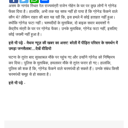
a
w
h
m
c
i
a
a
असम के नागांव स्थित रेल राज्यमंत्री राजेन गोहेन के घर पर कुछ लोगों ने ग्रेनेड
e
t
t
i
फेंका दिया है। हालांकि, अभी तक यह साफ नहीं हो पाया है कि ग्रेनेड फेंकने वाले
b
t
s
l
कौन थे? लेकिन राहत की बात यह रही कि, इस हमले में कोई हताहत नहीं हुआ।
o
e
A
क्योंकि ग्रेनेड फटा नहीं। चश्मदीदों के मुताबिक, दो बाइक सवार बदमाशों ने
o
r
p
k
p
केंद्रीय मंत्री के घर पर ग्रेनेड फेंका। उनके मुताबिक, ग्रेनेड फटा नहीं, इसलिए
कोई जख्मी नहीं हुआ है।
इसे भी पढ़े - मेधज न्यूज़ की खबर का असर! बरेली में पीड़ित परिवार के समर्थन में
उमड़ा जनसैलाब!...देखें वीडियो
घटना के तुरंत बाद सुरक्षाबल मौके पर पहुंच गए और उन्होंने ग्रेनेड को निष्क्रिय
कर दिया। पुलिस के मुताबिक, हमलावर मौके से तुरंत फरार हो गए। हालांकि,
पुलिस को शक है कि, ग्रेनेड फेंकने वाले चरमपंथी हो सकते हैं। उनके संबंध किसी
चरमपंथी समूह से हो सकता है।
इसे भी पढ़े -