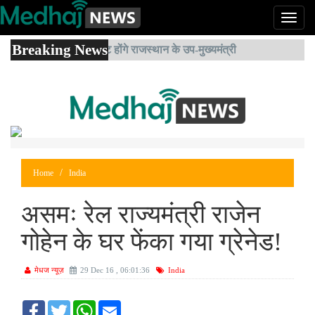
T
o
Breaking News
g
सचिन पाइलेट होंगे राजस्थान के उप-मुख्यमंत्री
मध्यप्
g
l
e
N
a
v
i
g
Home
India
a
t
i
असमः रेल राज्यमंत्री राजेन
o
n
गोहेन के घर फेंका गया ग्रेनेड!
मेधज न्यूज़
29 Dec 16 , 06:01:36
India
F
T
W
E