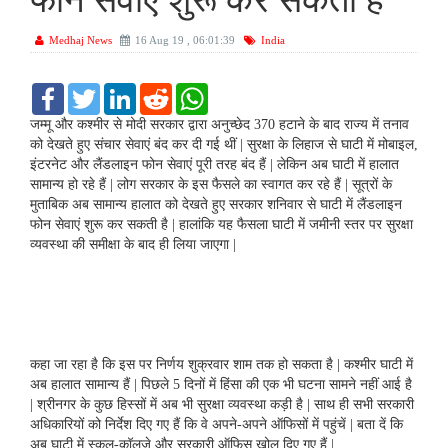
फोन सेवाएं शुरू कर सकती है
Medhaj News
16 Aug 19 , 06:01:39
India
F
T
L
R
W
a
w
i
e
h
c
i
n
d
a
जम्‍मू और कश्‍मीर से मोदी सरकार द्वारा अनुच्‍छेद 370 हटाने के बाद राज्‍य में तनाव
e
t
k
d
t
को देखते हुए संचार सेवाएं बंद कर दी गई थीं | सुरक्षा के लिहाज से घाटी में मोबाइल,
b
t
e
i
s
इंटरनेट और लैंडलाइन फोन सेवाएं पूरी तरह बंद हैं | लेकिन अब घाटी में हालात
o
e
d
t
A
सामान्‍य हो रहे हैं | लोग सरकार के इस फैसले का स्‍वागत कर रहे हैं | सूत्रों के
o
r
I
p
k
n
p
मुताबिक अब सामान्‍य हालात को देखते हुए सरकार शनिवार से घाटी में लैंडलाइन
फोन सेवाएं शुरू कर सकती है | हालांकि यह फैसला घाटी में जमीनी स्‍तर पर सुरक्षा
व्‍यवस्‍था की समीक्षा के बाद ही लिया जाएगा |
कहा जा रहा है कि इस पर निर्णय शुक्रवार शाम तक हो सकता है | कश्‍मीर घाटी में
अब हालात सामान्‍य हैं | पिछले 5 दिनों में हिंसा की एक भी घटना सामने नहीं आई है
| श्रीनगर के कुछ हिस्‍सों में अब भी सुरक्षा व्‍यवस्‍था कड़ी है | साथ ही सभी सरकारी
अधिकारियों को निर्देश दिए गए हैं कि वे अपने-अपने ऑफिसों में पहुंचें | बता दें कि
अब घाटी में स्‍कूल-कॉलजे और सरकारी ऑफिस खोल दिए गए हैं |