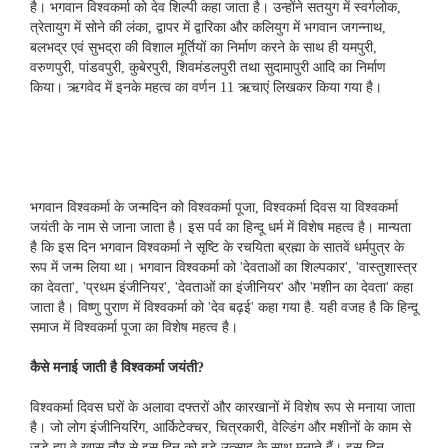
है। भगवान विश्वकर्मा को देव शिल्पी कहा जाता है। उन्होंने सतयुग में स्वर्गलोक,
त्रेतायुग में सोने की लंका, द्वापर में द्वारिका और कलियुग में भगवान जगन्नाथ,
बलभद्र एवं सुभद्रा की विशाल मूर्तियों का निर्माण करने के साथ ही यमपुरी,
वरुणपुरी, पांडवपुरी, कुबेरपुरी, शिवमंडलपुरी तथा सुदामापुरी आदि का निर्माण
किया। ऋगवेद में इनके महत्व का वर्णन 11 ऋचाएं लिखकर किया गया है।
भगवान विश्‍वकर्मा के जन्‍मदिन को विश्‍वकर्मा पूजा, विश्‍वकर्मा दिवस या विश्‍वकर्मा
जयंती के नाम से जाना जाता है। इस पर्व का हिन्‍दू धर्म में विशेष महत्‍व है। मान्‍यता
है कि इस दिन भगवान विश्‍वकर्मा ने सृष्टि के रचयिता ब्रह्मा के सातवें धर्मपुत्र के
रूप में जन्‍म लिया था। भगवान विश्‍वकर्मा को 'देवताओं का शिल्‍पकार', 'वास्‍तुशास्‍त्र
का देवता', 'प्रथम इंजीनियर', 'देवताओं का इंजीनियर' और 'मशीन का देवता' कहा
जाता है। विष्‍णु पुराण में विश्‍वकर्मा को 'देव बढ़ई' कहा गया है. यही वजह है कि हिन्‍दू
समाज में विश्‍वकर्मा पूजा का विशेष महत्‍व है।
कैसे मनाई जाती है विश्‍वकर्मा जयंती?
विश्‍वकर्मा दिवस घरों के अलावा दफ्तरों और कारखानों में विशेष रूप से मनाया जाता
है। जो लोग इंजीनियरिंग, आर्किटेक्‍चर, चित्रकारी, वेल्डिंग और मशीनों के काम से
जुड़े हुए वे खास तौर से इस दिन को बड़े उत्‍साह के साथ मनाते हैं। इस दिन