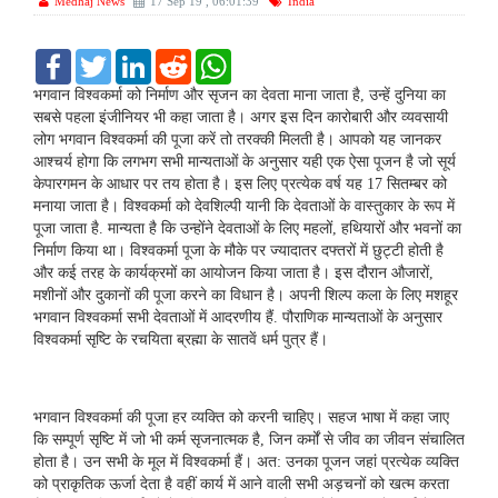
Medhaj News
17 Sep 19 , 06:01:39
India
F
T
L
R
W
a
w
i
e
h
c
i
n
d
a
भगवान विश्वकर्मा को निर्माण और सृजन का देवता माना जाता है, उन्हें दुनिया का
e
t
k
d
t
सबसे पहला इंजीनियर भी कहा जाता है। अगर इस दिन कारोबारी और व्यवसायी
b
t
e
i
s
लोग भगवान विश्वकर्मा की पूजा करें तो तरक्की मिलती है। आपको यह जानकर
o
e
d
t
A
आश्चर्य होगा कि लगभग सभी मान्यताओं के अनुसार यही एक ऐसा पूजन है जो सूर्य
o
r
I
p
k
n
p
केपारगमन के आधार पर तय होता है। इस लिए प्रत्येक वर्ष यह 17 सितम्बर को
मनाया जाता है। विश्‍वकर्मा को देवशिल्‍पी यानी कि देवताओं के वास्‍तुकार के रूप में
पूजा जाता है. मान्‍यता है कि उन्‍होंने देवताओं के लिए महलों, हथियारों और भवनों का
निर्माण किया था। विश्‍वकर्मा पूजा के मौके पर ज्‍यादातर दफ्तरों में छुट्टी होती है
और कई तरह के कार्यक्रमों का आयोजन किया जाता है। इस दौरान औजारों,
मशीनों और दुकानों की पूजा करने का विधान है। अपनी शिल्‍प कला के लिए मशहूर
भगवान विश्‍वकर्मा सभी देवताओं में आदरणीय हैं. पौराणिक मान्‍यताओं के अनुसार
विश्‍वकर्मा सृष्टि के रचयिता ब्रह्मा के सातवें धर्म पुत्र हैं।
भगवान विश्वकर्मा की पूजा हर व्यक्ति को करनी चाहिए। सहज भाषा में कहा जाए
कि सम्पूर्ण सृष्टि में जो भी कर्म सृजनात्मक है, जिन कर्मों से जीव का जीवन संचालित
होता है। उन सभी के मूल में विश्वकर्मा हैं। अत: उनका पूजन जहां प्रत्येक व्यक्ति
को प्राकृतिक ऊर्जा देता है वहीं कार्य में आने वाली सभी अड़चनों को खत्म करता