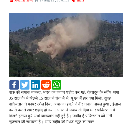
Medhaj News
17 Aug 19 , 06:01:39
India
F
T
L
R
W
a
w
i
e
h
c
i
n
d
a
पाक की नापाक नफरत, भारत का जवान शहीद कर गई, देहरादून के संदीप थापा
e
t
k
d
t
35 साल के थे पिछले 15 साल से सेना मे थे, यू एन में हार क्या मिली, सुबह
b
t
e
i
s
पाकिस्तान ने फायर खोल दिया, अचानक हमले से वीर जवान घायल हुआ , ईलाज
o
e
d
t
A
कराते कराते अमर शहीद हो गया। भारत ने जवाब तो दिया मगर पाकिस्तान में
o
r
I
p
k
n
p
कितने हलाल हुये अभी जानकारी नही हुई है। उम्मीद है पाकिस्तान को भारी
नुकसान की संभावना है। अमर शहीद को मेधज न्यूज़ का नमन।