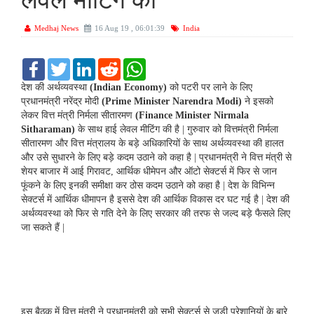
लेवल मीटिंग की
Medhaj News
16 Aug 19 , 06:01:39
India
F
T
L
R
W
a
w
i
e
h
c
i
n
d
a
देश की अर्थव्यवस्था
(Indian Economy)
को पटरी पर लाने के लिए
e
t
k
d
t
प्रधानमंत्री नरेंद्र मोदी
(Prime Minister Narendra Modi)
ने इसको
b
t
e
i
s
लेकर वित्त मंत्री निर्मला सीतारमण
(Finance Minister Nirmala
o
e
d
t
A
Sitharaman)
के साथ हाई लेवल मीटिंग की है | गुरुवार को वित्तमंत्री निर्मला
o
r
I
p
k
n
p
सीतारमण और वित्त मंत्रालय के बड़े अधिकारियों के साथ अर्थव्यवस्था की हालत
और उसे सुधारने के लिए बड़े कदम उठाने को कहा है | प्रधानमंत्री ने वित्त मंत्री से
शेयर बाजार में आई गिरावट, आर्थिक धीमेपन और ऑटो सेक्टर्स में फिर से जान
फूंकने के लिए इनकी समीक्षा कर ठोस कदम उठाने को कहा है | देश के विभिन्न
सेक्टर्स में आर्थिक धीमापन है इससे देश की आर्थिक विकास दर घट गई है | देश की
अर्थव्यवस्था को फिर से गति देने के लिए सरकार की तरफ से जल्द बड़े फैसले लिए
जा सकते हैं |
इस बैठक में वित्त मंत्री ने प्रधानमंत्री को सभी सेक्टर्स से जुड़ी परेशानियों के बारे