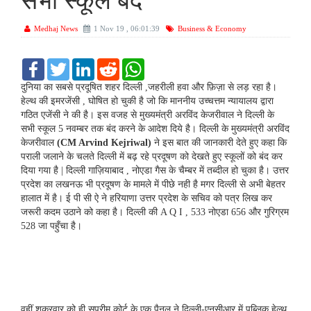
सभी स्कूल बंद
Medhaj News
1 Nov 19 , 06:01:39
Business & Economy
F
T
L
R
W
a
w
i
e
h
c
i
n
d
a
दुनिया का सबसे प्रदूषित शहर दिल्ली ,जहरीली हवा और फ़िज़ा से लड़ रहा है।
e
t
k
d
t
हेल्थ की इमरजेंसी , घोषित हो चुकी है जो कि माननीय उच्चत्तम न्यायालय द्वारा
b
t
e
i
s
गठित एजेंसी ने की है। इस वजह से मुख्यमंत्री अरविंद केजरीवाल ने दिल्ली के
o
e
d
t
A
सभी स्कूल 5 नवम्बर तक बंद करने के आदेश दिये है। दिल्ली के मुख्यमंत्री अरविंद
o
r
I
p
k
n
p
केजरीवाल
(CM Arvind Kejriwal)
ने इस बात की जानकारी देते हुए कहा कि
पराली जलाने के चलते दिल्ली में बढ़ रहे प्रदूषण को देखते हुए स्कूलों को बंद कर
दिया गया है | दिल्ली गाज़ियाबाद , नोएडा गैस के चैम्बर में तब्दील हो चुका है। उत्तर
प्रदेश का लखनऊ भी प्रदूषण के मामले में पीछे नही है मगर दिल्ली से अभी बेहतर
हालात में है। ई पी सी ऐ ने हरियाणा उत्तर प्रदेश के सचिव को पत्र लिख कर
जरूरी कदम उठाने को कहा है। दिल्ली की A Q I , 533 नोएडा 656 और गुरिग्रम
528 जा पहुँचा है।
वहीं शुक्रवार को ही सुप्रीम कोर्ट के एक पैनल ने दिल्ली-एनसीआर में पब्लिक हेल्थ