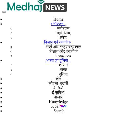
Home
मनोरंजन
मनोरंजन
मूवी_रिव्यू
ट्रेंड
विज्ञान एवं तकनीक
उर्जा और इन्फ्रास्ट्रक्चर
विज्ञान और तकनीक
अजब-गजब
भारत एवं दुनिया
शासन
भारत
दुनिया
खेल
स्पेशल_स्टोरी
वीडियो
ई-सुविधा
बाजार
Knowledge
Jobs
Search