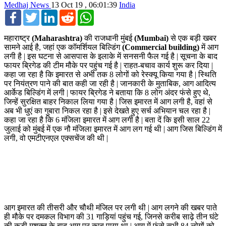
Medhaj News
13 Oct 19 , 06:01:39
India
Facebook
Twitter
LinkedIn
Reddit
WhatsApp
महाराष्ट्र
(Maharashtra)
की राजधानी मुंबई
(Mumbai)
से एक बड़ी खबर
सामने आई है, जहां एक कॉमर्शियल बिल्डिंग
(Commercial building)
में आग
लगी है | इस घटना से आसपास के इलाके में सनसनी फैल गई है | सूचना के बाद
फायर ब्रिगेड की टीम मौके पर पहुंच गई है | राहत-बचाव कार्य शुरू कर दिया |
कहा जा रहा है कि इमारत से अभी तक 8 लोगों को रेस्क्यू किया गया है | स्थिति
पर नियंत्रण पाने की बात कही जा रही है | जानकारी के मुताबिक, आग आदित्य
आर्केड बिल्डिंग में लगी | फायर ब्रिगेड ने बताया कि 8 लोग अंदर फंसे हुए थे,
जिन्हें सुरक्षित बाहर निकाल लिया गया है | जिस इमारत में आग लगी है, वहां से
अब भी धुएं का गुबारा निकल रहा है | इसे देखते हुए सर्च अभियान चल रहा है |
कहा जा रहा है कि 6 मंजिला इमारत में आग लगी है | बता दें कि इसी साल 22
जुलाई को मुंबई में एक नौ मंजिला इमारत में आग लग गई थी | आग जिस बिल्डिंग में
लगी, वो एमटीएनएल एक्सचेंज की थी |
आग इमारत की तीसरी और चौथी मंजिल पर लगी थी | आग लगने की खबर पाते
ही मौके पर दमकल विभाग की 31 गाड़ियां पहुंच गई, जिनसे करीब साढ़े तीन घंटे
की कड़ी मशक्त के बाद आग पर काबू पाया था | आग में फंसे सभी 84 लोगों को