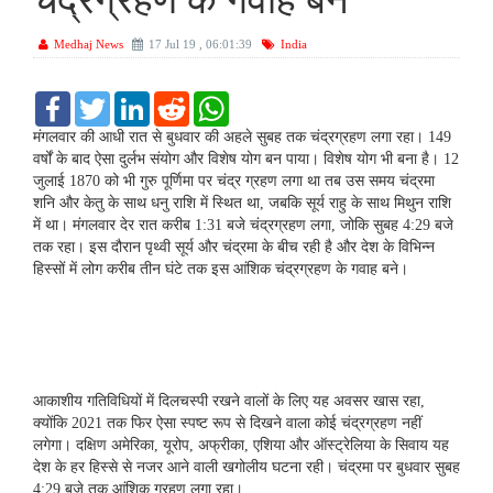
चंद्रग्रहण के गवाह बने
Medhaj News
17 Jul 19 , 06:01:39
India
F
T
L
R
W
a
w
i
e
h
c
i
n
d
a
मंगलवार की आधी रात से बुधवार की अहले सुबह तक चंद्रग्रहण लगा रहा। 149
e
t
k
d
t
वर्षों के बाद ऐसा दुर्लभ संयोग और विशेष योग बन पाया। विशेष योग भी बना है। 12
b
t
e
i
s
जुलाई 1870 को भी गुरु पूर्णिमा पर चंद्र ग्रहण लगा था तब उस समय चंद्रमा
o
e
d
t
A
शनि और केतु के साथ धनु राशि में स्थित था, जबकि सूर्य राहु के साथ मिथुन राशि
o
r
I
p
k
n
p
में था। मंगलवार देर रात करीब 1:31 बजे चंद्रग्रहण लगा, जोकि सुबह 4:29 बजे
तक रहा। इस दौरान पृथ्वी सूर्य और चंद्रमा के बीच रही है और देश के विभिन्न
हिस्सों में लोग करीब तीन घंटे तक इस आंशिक चंद्रग्रहण के गवाह बने।
आकाशीय गतिविधियों में दिलचस्पी रखने वालों के लिए यह अवसर खास रहा,
क्योंकि 2021 तक फिर ऐसा स्पष्ट रूप से दिखने वाला कोई चंद्रग्रहण नहीं
लगेगा। दक्षिण अमेरिका, यूरोप, अफ्रीका, एशिया और ऑस्ट्रेलिया के सिवाय यह
देश के हर हिस्से से नजर आने वाली खगोलीय घटना रही। चंद्रमा पर बुधवार सुबह
4:29 बजे तक आंशिक ग्रहण लगा रहा।