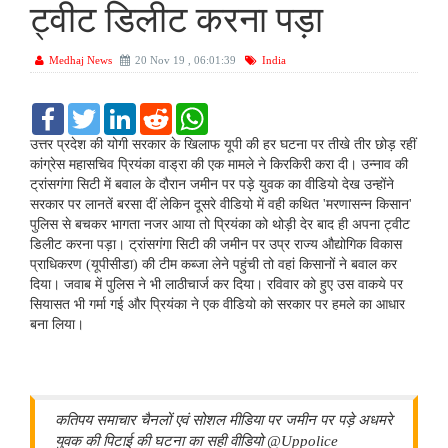
ट्वीट डिलीट करना पड़ा
Medhaj News
20 Nov 19 , 06:01:39
India
F
T
L
R
W
a
w
i
e
h
c
i
n
d
a
उत्तर प्रदेश की योगी सरकार के खिलाफ यूपी की हर घटना पर तीखे तीर छोड़ रहीं
e
t
k
d
t
कांग्रेस महासचिव प्रियंका वाड्रा की एक मामले ने किरकिरी करा दी। उन्नाव की
b
t
e
i
s
ट्रांसगंगा सिटी में बवाल के दौरान जमीन पर पड़े युवक का वीडियो देख उन्होंने
o
e
d
t
A
सरकार पर लानतें बरसा दीं लेकिन दूसरे वीडियो में वही कथित 'मरणासन्न किसान'
o
r
I
p
k
n
p
पुलिस से बचकर भागता नजर आया तो प्रियंका को थोड़ी देर बाद ही अपना ट्वीट
डिलीट करना पड़ा। ट्रांसगंगा सिटी की जमीन पर उप्र राज्य औद्योगिक विकास
प्राधिकरण (यूपीसीडा) की टीम कब्जा लेने पहुंची तो वहां किसानों ने बवाल कर
दिया। जवाब में पुलिस ने भी लाठीचार्ज कर दिया। रविवार को हुए उस वाकये पर
सियासत भी गर्मा गई और प्रियंका ने एक वीडियो को सरकार पर हमले का आधार
बना लिया।
कतिपय समाचार चैनलों एवं सोशल मीडिया पर जमीन पर पड़े अधमरे
युवक की पिटाई की घटना का सही वीडियो @Uppolice