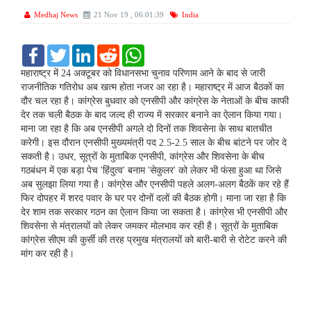
Medhaj News
21 Nov 19 , 06:01:39
India
F
T
L
R
W
a
w
i
e
h
c
i
n
d
a
महाराष्‍ट्र में 24 अक्‍टूबर को विधानसभा चुनाव परिणाम आने के बाद से जारी
e
t
k
d
t
राजनीतिक गतिरोध अब खत्‍म होता नजर आ रहा है। महाराष्ट्र में आज बैठकों का
b
t
e
i
s
दौर चल रहा है। कांग्रेस बुधवार को एनसीपी और कांग्रेस के नेताओं के बीच काफी
o
e
d
t
A
देर तक चली बैठक के बाद जल्‍द ही राज्‍य में सरकार बनाने का ऐलान किया गया।
o
r
I
p
k
n
p
माना जा रहा है कि अब एनसीपी अगले दो दिनों तक शिवसेना के साथ बातचीत
करेगी। इस दौरान एनसीपी मुख्‍यमंत्री पद 2.5-2.5 साल के बीच बांटने पर जोर दे
सकती है। उधर, सूत्रों के मुताबिक एनसीपी, कांग्रेस और शिवसेना के बीच
गठबंधन में एक बड़ा पेच 'हिंदुत्‍व' बनाम 'सेकुलर' को लेकर भी फंसा हुआ था जिसे
अब सुलझा लिया गया है। कांग्रेस और एनसीपी पहले अलग-अलग बैठकें कर रहे हैं
फिर दोपहर में शरद पवार के घर पर दोनों दलों की बैठक होगी। माना जा रहा है कि
देर शाम तक सरकार गठन का ऐलान किया जा सकता है। कांग्रेस भी एनसीपी और
शिवसेना से मंत्रालयों को लेकर जमकर मोलभाव कर रही है। सूत्रों के मुताबिक
कांग्रेस सीएम की कुर्सी की तरह प्रमुख मंत्रालयों को बारी-बारी से रोटेट करने की
मांग कर रही है।