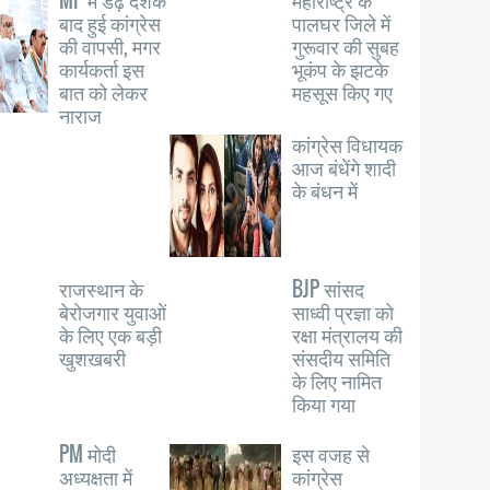
MP में डेढ़ दशक
महाराष्ट्र के
बाद हुई कांग्रेस
पालघर जिले में
की वापसी, मगर
गुरूवार की सुबह
कार्यकर्ता इस
भूकंप के झटके
बात को लेकर
महसूस किए गए
नाराज
कांग्रेस विधायक
आज बंधेंगे शादी
के बंधन में
राजस्थान के
BJP सांसद
बेरोजगार युवाओं
साध्वी प्रज्ञा को
के लिए एक बड़ी
रक्षा मंत्रालय की
खुशखबरी
संसदीय समिति
के लिए नामित
किया गया
PM मोदी
इस वजह से
अध्यक्षता में
कांग्रेस