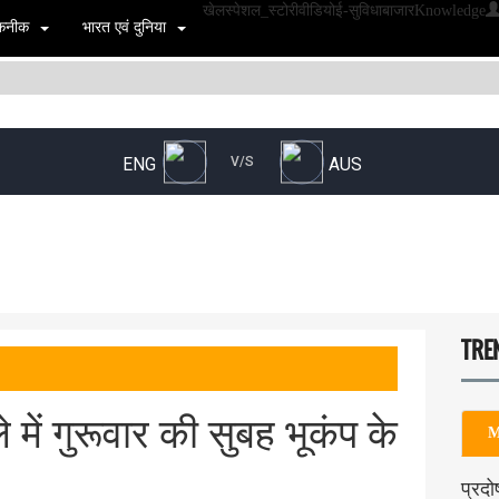
खेल
स्पेशल_स्टोरी
वीडियो
ई-सुविधा
बाजार
Knowledge
 तकनीक
भारत एवं दुनिया
TRE
 में गुरूवार की सुबह भूकंप के
M
प्रदो