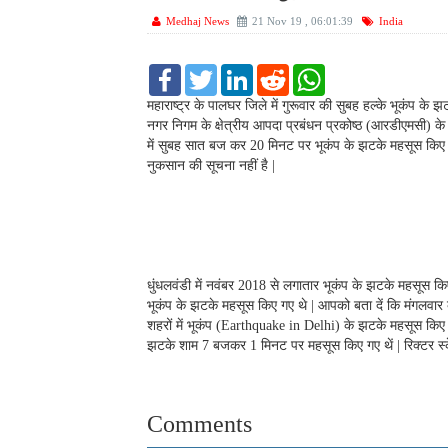
Medhaj News
21 Nov 19 , 06:01:39
India
F
T
L
R
W
a
w
i
e
h
c
i
n
d
a
महाराष्ट्र के पालघर जिले में गुरूवार की सुबह हल्के भूकंप के 
e
t
k
d
t
नगर निगम के क्षेत्रीय आपदा प्रबंधन प्रकोष्ठ (आरडीएमसी) के
b
t
e
i
s
में सुबह सात बज कर 20 मिनट पर भूकंप के झटके महसूस किए गए
o
e
d
t
A
नुकसान की सूचना नहीं है |
o
r
I
p
k
n
p
धुंधलवंडी में नवंबर 2018 से लगातार भूकंप के झटके महसूस किए
भूकंप के झटके महसूस किए गए थे | आपको बता दें कि मंगलवार क
शहरों में भूकंप (Earthquake in Delhi) के झटके महसूस किए गए 
झटके शाम 7 बजकर 1 मिनट पर महसूस किए गए थें | रिक्टर स्क
Comments