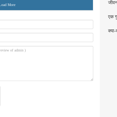
जीव
Load More
एक गु
क्या-