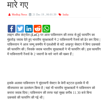
मारे गए
Medhaj News
21 Dec 19 , 06:01:39
India
F
T
L
R
W
a
w
i
e
h
c
i
n
d
a
लाइन ऑफ कंट्रोल
(LoC)
पर आज पाकिस्तान की तरफ से हुई फायरिंग का
e
t
k
d
t
मुंहतोड़ जवाब देते हुए भारतीय सुरक्षाबलों ने 2 पाकिस्तानी रेंजर्स को ढेर कर दिया |
b
t
e
i
s
पाकिस्तान ने आज जम्मू कश्मीर में एलओसी से सटे अखनूर सेक्टर में बिना उकसावे
o
e
d
t
A
की फायरिंग की | जिसके जवाब भारतीय सुरक्षाबलों ने भी फायरिंग की | इस फायरिंग
o
r
I
p
k
n
p
में पाकिस्तानी रेंजर्स के 2 जवानों के मारे जाने की खबर हैं |
इसके अलावा पाकिस्तान ने सुंदरबनी सेक्टर के केरी बट्टल इलाके में भी
सीजफायर का उल्लंघन किया है | यहां भी भारतीय सुरक्षाबलों ने पाकिस्तान को
करारा जवाब दिया | पाकिस्तान की तरफ यहां सुबह करीब 11.30 बजे बिना
उकसावे की फायरिंग की गई थी |