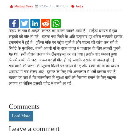
Medhaj News
22 Dec 19 , 06:01:39
India
F
T
L
R
W
a
w
i
e
h
c
i
n
d
a
बिहार के गया में आईडी ब्लास्ट का मामला सामने आया है | आईडी ब्लास्ट में एक
e
t
k
d
t
लड़की की मौत हो गई | घटना गया जिले के अति उग्रवाद प्रभावित नक्सली इलाके
b
t
e
i
s
इमामगंज में हुई है | पुलिस मौके पर पहुंच चुकी है और घटना की जांच कर रही है |
o
e
d
t
A
रिपोर्ट के मुताबिक, बच्ची अपनी मां के साथ जंगल में जलावन के लिए लकड़ी चुनने
o
r
I
p
k
n
p
गई थी | इसी दौरान उसका पैर लैंडमाइन्स पर पड़ गया | इसके बाद धमाका हुआ
जिसमें बच्ची की घटनास्थल पर ही मौत हो गई जबकि उसकी मां घायल हो गई |
गांव वालों को घटना की सूचना मिलने पर जंगल में गए और बच्ची की मां को घायल
अवस्था में गांव लेकर आए | इलाज के लिए उसे अस्पताल में भर्ती कराया गया है |
बताया जा रहा है कि नक्सलियों ने सुरक्षा बलों को निशाना बनाने के लिए माइन्स
लगाया था लेकिन इसकी चपेट में बच्ची आ गई |
Comments
Load More
Leave a comment