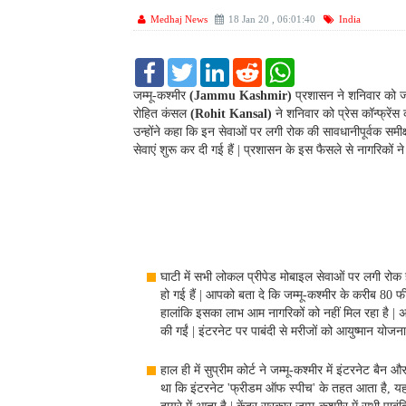
Medhaj News
18 Jan 20 , 06:01:40
India
F
T
L
R
W
a
w
i
e
h
c
i
n
d
a
जम्मू-कश्मीर
(Jammu Kashmir)
प्रशासन ने शनिवार को जनत
e
t
k
d
t
रोहित कंसल
(Rohit Kansal)
ने शनिवार को प्रेस कॉन्फ्रेंस
b
t
e
i
s
उन्होंने कहा कि इन सेवाओं पर लगी रोक की सावधानीपूर्वक समीक्ष
o
e
d
t
A
सेवाएं शुरू कर दी गई हैं | प्रशासन के इस फैसले से नागरिकों न
o
r
I
p
k
n
p
घाटी में सभी लोकल प्रीपेड मोबाइल सेवाओं पर लगी रोक ह
हो गई हैं | आपको बता दे कि जम्मू-कश्मीर के करीब 80 फीस
हालांकि इसका लाभ आम नागरिकों को नहीं मिल रहा है | अस्प
की गईं | इंटरनेट पर पाबंदी से मरीजों को आयुष्मान योजना
हाल ही में सुप्रीम कोर्ट ने जम्मू-कश्मीर में इंटरनेट ब
था कि इंटरनेट 'फ्रीडम ऑफ स्पीच' के तहत आता है, यह 