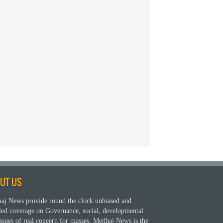
UT US
aj News provide round the clock unbiased and
iled coverage on Governance, social, developmental
ssues of real concern for masses. Medhaj News is the