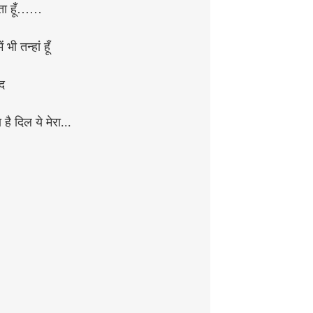
ता हूँ……
ं भी तन्हां हूँ
ंद
है दिल ये मेरा...