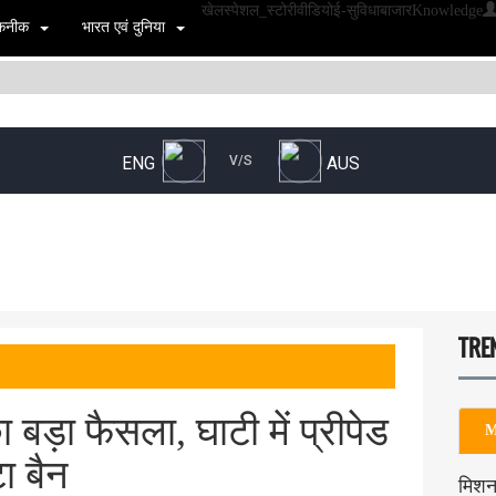
खेल
स्पेशल_स्टोरी
वीडियो
ई-सुविधा
बाजार
Knowledge
 तकनीक
भारत एवं दुनिया
TRE
बड़ा फैसला, घाटी में प्रीपेड
M
ा बैन
मिशन 