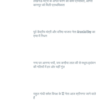
लखनऊ मेट्रो के अगले चरण का काम प्रभावित, आगरा
कानपूर को मिली प्राथमिकता
पूर्व केंद्रीय मंत्री और वरिष्ठ भाजपा नेता ArunJaitley का
एम्स में निधन
नन्द घर आनन्द भयौ, जय कन्हैया लाल की से मथुरा-वृदांवन
की गलियों में हर ओर यहीं गूंज
राहुल गांधी समेत विपक्ष के 12 नेता आज श्रीनगर जाने वाले
हैं