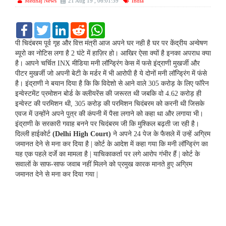
Medhaj News
21 Aug 19 , 06:01:39
India
F
T
L
R
W
a
w
i
e
h
c
i
n
d
a
पी चिदंबरम पूर्व गृह और वित्त मंत्री आज अपने घर नही है घर पर केंद्रीय अन्वेषण
e
t
k
d
t
ब्यूरो का नोटिस लगा है 2 घंटे में हाज़िर हो। आखिर ऐसा क्यों है इनका अपराध क्या
b
t
e
i
s
है। आपने चर्चित INX मीडिया मनी लॉन्ड्रिंग केस में फसे इंद्राणी मुखर्जी और
o
e
d
t
A
पीटर मुखर्जी जो अपनी बेटी के मर्डर में भी आरोपी है ये दोनों मनी लॉन्ड्रिंग में फंसे
o
r
I
p
k
n
p
है। इंद्राणी ने बयान दिया है कि कि विदेशो से आने वाले 305 करोड़ के लिए फॉरेन
इन्वेस्टमेंट प्रमोशन बोर्ड के क्लीयरेंस की जरूरत थी जबकि वो 4.62 करोड़ ही
इन्वेस्ट की परमिशन थी, 305 करोड़ की परमिशन चिदंबरम को करनी थी जिसके
एवज में उन्होंने अपने पुत्र की कंपनी में पैसा लगाने को कहा था और लगाया भी।
इंद्राणी के सरकारी गवाह बनने पर चिदंबरम जी कि मुश्किल बढ़ती जा रही है।
दिल्ली हाईकोर्ट
(Delhi High Court)
ने अपने 24 पेज के फैसले में उन्हें अग्रिम
जमानत देने से मना कर दिया है | कोर्ट के आदेश में कहा गया कि मनी लॉन्ड्रिंग का
यह एक पहले दर्जे का मामला है | याचिकाकर्ता पर लगे आरोप गंभीर हैं | कोर्ट के
सवालों के साफ-साफ जवाब नहीं मिलने को प्रमुख कारक मानते हुए अग्रिम
जमानत देने से मना कर दिया गया |