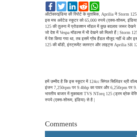
F
T
L
R
W
a
w
i
e
h
c
i
n
d
a
ऑटोकारइंडिया की रिपोर्ट के मुताबिक, Aprilia ने Storm 12
e
t
k
d
t
इस मच अवेटेड स्कूटर को 65,000 रुपये (एक्स-शोरूम, इंडिया)
b
t
e
i
s
125 की तुलना में प्रोडक्शन मॉडल में कुछ बदलाव जरूर देखने क
o
e
d
t
A
जो देश में Vespa मॉडल्स में भी देखने को मिलते हैं | Storm 1
o
r
I
p
k
n
p
में पेश किया गया था, तब इसमें ग्रैब हैंडल मौजूद नहीं थे औ
125 की बॉडी, इंस्ट्रूमेंट क्लस्टर और लाइट्स Aprilia SR 125
हमें उम्मीद है कि इस स्कूटर में 124cc सिंगल सिलिंडर थ्री वॉल्
इंजन 7,250rpm पर 9.4bhp का पावर और 6,250rpm पर 9.8N
भारतीय बाजार में मुकाबला TVS NTorq 125 (ड्रम ब्रेक वेरि
रुपये (एक्स-शोरूम, इंडिया) से है |
Comments