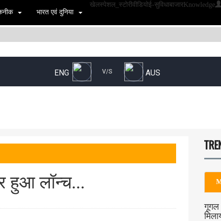
खेल
स्पेशल_स्टोरी
वीडियो
ई-सुविधा
बाजार
Knowledge
 तकनीक
भारत एवं दुनिया
TRE
र हुआ लॉन्च...
M
गूगल 
मिला