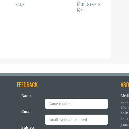
चक्र
विवादित बयान
दिया
FEEDBACK
ABO
Name
Medh
deta
and i
Email
only 
its c
journ
Subject