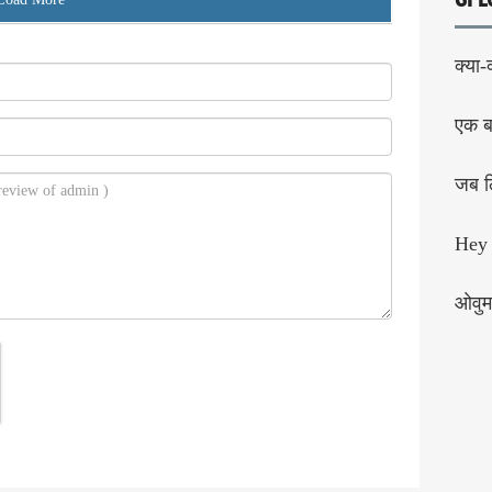
क्या-
एक बा
जब लि
Hey 
ओवुम