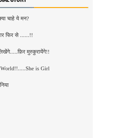
क्या चाहे ये मन?
र फिर से ......!!
खेंगे.....फ़िर मुस्कुरायेंगे!!
World!!.....She is Girl
निया