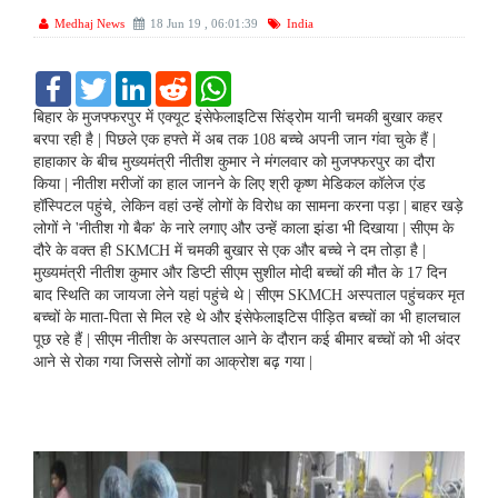
Medhaj News
18 Jun 19 , 06:01:39
India
F
T
L
R
W
a
w
i
e
h
c
i
n
d
a
बिहार के मुजफ्फरपुर में एक्यूट इंसेफेलाइटिस सिंड्रोम यानी चमकी बुखार कहर
e
t
k
d
t
बरपा रही है | पिछले एक हफ्ते में अब तक 108 बच्चे अपनी जान गंवा चुके हैं |
b
t
e
i
s
हाहाकार के बीच मुख्यमंत्री नीतीश कुमार ने मंगलवार को मुजफ्फरपुर का दौरा
o
e
d
t
A
किया | नीतीश मरीजों का हाल जानने के लिए श्री कृष्ण मेडिकल कॉलेज एंड
o
r
I
p
k
n
p
हॉस्पिटल पहुंचे, लेकिन वहां उन्हें लोगों के विरोध का सामना करना पड़ा | बाहर खड़े
लोगों ने 'नीतीश गो बैक' के नारे लगाए और उन्हें काला झंडा भी दिखाया | सीएम के
दौरे के वक्त ही SKMCH में चमकी बुखार से एक और बच्चे ने दम तोड़ा है |
मुख्यमंत्री नीतीश कुमार और डिप्टी सीएम सुशील मोदी बच्चों की मौत के 17 दिन
बाद स्थिति का जायजा लेने यहां पहुंचे थे | सीएम SKMCH अस्‍पताल पहुंचकर मृत
बच्‍चों के माता-पिता से मिल रहे थे और इंसेफेलाइटिस पीड़ित बच्‍चों का भी हालचाल
पूछ रहे हैं | सीएम नीतीश के अस्पताल आने के दौरान कई बीमार बच्चों को भी अंदर
आने से रोका गया जिससे लोगों का आक्रोश बढ़ गया |