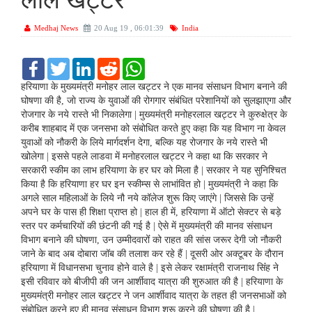
लाल खट्टर
Medhaj News
20 Aug 19 , 06:01:39
India
F
T
L
R
W
a
w
i
e
h
c
i
n
d
a
हरियाणा के मुख्‍यमंत्री मनोहर लाल खट्टर ने एक मानव संसाधन व‍िभाग बनाने की
e
t
k
d
t
घोषणा की है, जाे राज्‍य के युवाओंं की रोगगार संबंधित परेशानियों को सुलझाएगा और
b
t
e
i
s
रोजगार के नये रास्‍ते भी न‍िकालेगा | मुख्‍यमंत्री मनोहरलाल खट्टर ने कुरुक्षेत्र के
o
e
d
t
A
करीब शाहबाद में एक जनसभा को संबोधित करते हुए कहा क‍ि यह व‍िभाग ना केवल
o
r
I
p
k
n
p
युवाओं को नौकरी के ल‍िये मार्गदर्शन देगा, बल्‍कि‍ यह रोजगार के नये रास्‍ते भी
खोलेगा | इससे पहले लाडवा में मनोहरलाल खट्टर ने कहा था क‍ि सरकार ने
सरकारी स्‍कीम का लाभ हर‍ियाणा के हर घर को म‍िला है | सरकार ने यह सुन‍िश्‍चि‍त
क‍िया है क‍ि हर‍ियाणा हर घर इन स्‍कीम्‍स से लाभांव‍ित हो | मुख्‍यमंत्री ने कहा क‍ि
अगले साल महिलाओं के ल‍िये नौ नये कॉलेज शुरू क‍िए जाएंगे | ज‍िससे क‍ि उन्‍हें
अपने घर के पास ही श‍िक्षा प्राप्‍त हो | हाल ही में, हर‍ियाणा में ऑटो सेक्‍टर से बड़े
स्‍तर पर कर्मचारियों की छंटनी की गई है | ऐसे में मुख्‍यमंत्री की मानव संसाधन
व‍िभाग बनाने की घोषणा, उन उम्‍मीदवारोंं को राहत की सांस जरूर देगी जो नौकरी
जाने के बाद अब दोबारा जॉब की तलाश कर रहे हैं | दूसरी ओर अक्‍टूबर के दौरान
हर‍ियाणा में व‍िधानसभा चुनाव होने वाले है | इसे लेकर रक्षामंत्री राजनाथ स‍िंंह ने
इसी रव‍िवार को बीजीपी की जन आर्शीवाद यात्रा की शुरुआत की है | हर‍ियाणा के
मुख्‍यमंत्री मनोहर लाल खट्टर ने जन आर्शीवाद यात्रा के तहत ही जनसभाओं को
संबोध‍ित करने हुए ही मानव संसाधन विभाग शुरू करने की घोषणा की है |