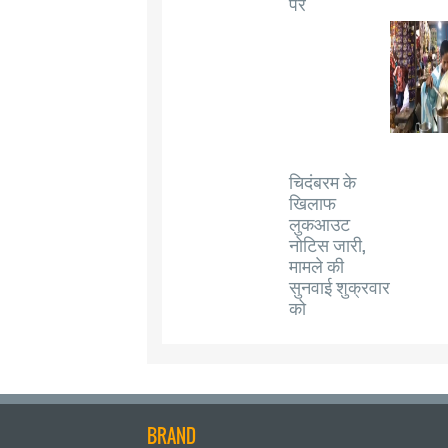
पर
चिदंबरम के
खिलाफ
लुकआउट
नोटिस जारी,
मामले की
सुनवाई शुक्रवार
को
BRAND