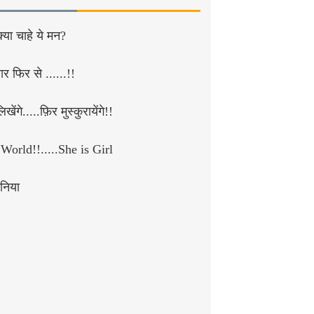
क्या चाहे ये मन?
र फिर से ......!!
खेंगे.....फ़िर मुस्कुरायेंगे!!
World!!.....She is Girl
निया