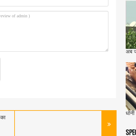
अब जम
धोनी
 का
SPE