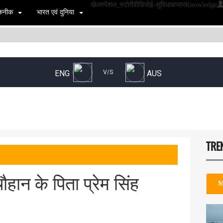
खेल
स्पेशल_स्टोरी
वीडियो
ई-सुविधा
बाजार
Knowledge
 तकनीक
भारत एवं दुनिया
TRE
ौहान के पिता प्रेम सिंह
M