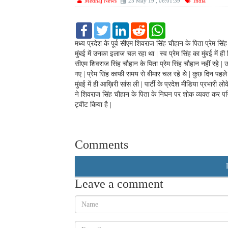
Medhaj News
25 May 19 , 06:01:39
India
F
T
L
R
W
a
w
i
e
h
c
i
n
d
a
मध्य प्रदेश के पूर्व सीएम शिवराज सिंह चौहान के पिता प्रेम
e
t
k
d
t
मुंबई में उनका इलाज चल रहा था | स्व प्रेम सिंह का मुंबई में
b
t
e
i
s
सीएम शिवराज सिंह चौहान के पिता प्रेम सिंह चौहान नहीं रहे |
o
e
d
t
A
गए | प्रेम सिंह काफी समय से बीमार चल रहे थे | कुछ दिन पहले ह
o
r
I
p
k
n
p
मुंबई में ही आख़िरी सांस ली | पार्टी के प्रदेश मीडिया प्रभार
ने शिवराज सिंह चौहान के पिता के निघन पर शोक व्यक्त कर प
ट्वीट किया है |
Comments
Leave a comment