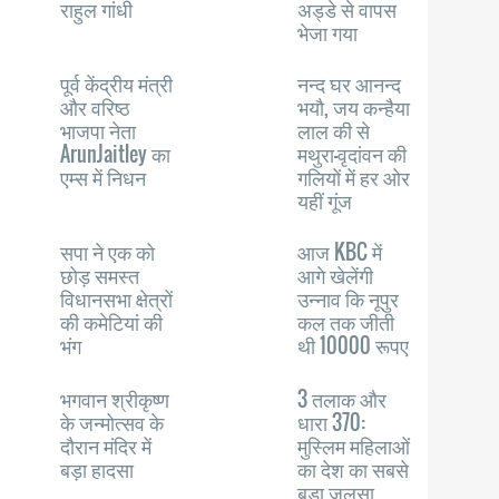
राहुल गांधी
अड्डे से वापस
भेजा गया
पूर्व केंद्रीय मंत्री
नन्द घर आनन्द
और वरिष्ठ
भयौ, जय कन्हैया
भाजपा नेता
लाल की से
ArunJaitley का
मथुरा-वृदांवन की
एम्स में निधन
गलियों में हर ओर
यहीं गूंज
सपा ने एक को
आज KBC में
छोड़ समस्त
आगे खेलेंगी
विधानसभा क्षेत्रों
उन्नाव कि नूपुर
की कमेटियां की
कल तक जीती
भंग
थी 10000 रूपए
भगवान श्रीकृष्ण
3 तलाक और
के जन्मोत्सव के
धारा 370:
दौरान मंदिर में
मुस्लिम महिलाओं
बड़ा हादसा
का देश का सबसे
बड़ा जलसा