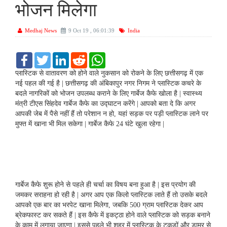
भोजन मिलेगा
Medhaj News
9 Oct 19 , 06:01:39
India
F
T
L
R
W
a
w
i
e
h
c
i
n
d
a
प्लास्टिक से वातावरण को होने वाले नुकसान को रोकने के लिए छत्तीसगढ़ में एक
e
t
k
d
t
नई पहल की गई है | छत्तीसगढ़ की अंबिकापुर नगर निगम ने प्लास्टिक कचरे के
b
t
e
i
s
बदले नागरिकों को भोजन उपलब्ध कराने के लिए गार्बेज कैफे खोला है | स्वास्थ्य
o
e
d
t
A
मंत्री टीएस सिंहदेव गार्बेज कैफे का उद्घाटन करेंगे | आपको बता दे कि अगर
o
r
I
p
k
n
p
आपकी जेब में पैसे नहीं हैं तो परेशान न हो, यहां सड़क पर पड़ी प्लास्टिक लाने पर
मुफ्त में खाना भी मिल सकेगा | गार्बेज कैफे 24 घंटे खुला रहेगा |
गार्बेज कैफे शुरू होने से पहले ही चर्चा का विषय बना हुआ है | इस प्रयोग की
जमकर सराहना हो रही है | अगर आप एक किलो प्लास्टिक लाते हैं तो उसके बदले
आपको एक बार का भरपेट खाना मिलेगा, जबकि 500 ग्राम प्लास्टिक देकर आप
ब्रेकफास्ट कर सकते हैं | इस कैफे में इकट्ठा होने वाले प्लास्टिक को सड़क बनाने
के काम में लगाया जाएगा | इससे पहले भी शहर में प्लास्टिक के टुकड़ों और डामर से