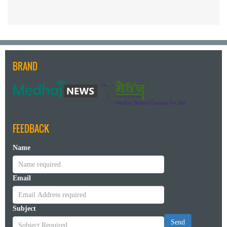
BRAND
FEEDBACK
Name
Email
Subject
Send