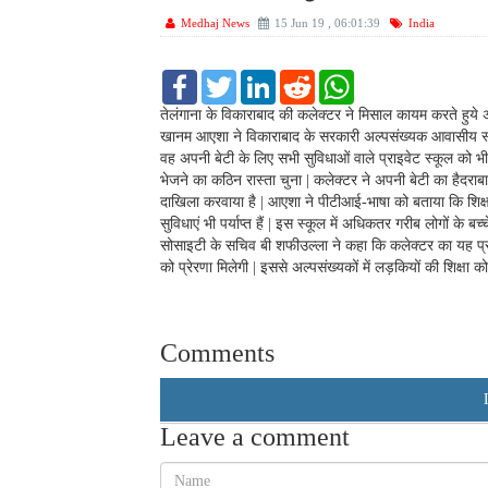
Medhaj News
15 Jun 19 , 06:01:39
India
F
T
L
R
W
a
w
i
e
h
c
i
n
d
a
तेलंगाना के विकाराबाद की कलेक्टर ने मिसाल कायम करते हुये 
e
t
k
d
t
खानम आएशा ने विकाराबाद के सरकारी अल्पसंख्यक आवासीय स्कूल
b
t
e
i
s
वह अपनी बेटी के लिए सभी सुविधाओं वाले प्राइवेट स्कूल को भी 
o
e
d
t
A
भेजने का कठिन रास्ता चुना | कलेक्टर ने अपनी बेटी का हैदराबा
o
r
I
p
k
n
p
दाखिला करवाया है | आएशा ने पीटीआई-भाषा को बताया कि शिक्षा 
सुविधाएं भी पर्याप्त हैं | इस स्कूल में अधिकतर गरीब लोगों के ब
सोसाइटी के सचिव बी शफीउल्ला ने कहा कि कलेक्टर का यह प्रय
को प्रेरणा मिलेगी | इससे अल्पसंख्यकों में लड़कियों की शिक्ष
Comments
Leave a comment