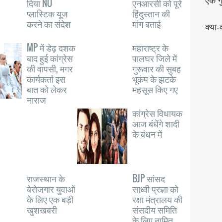
एक गु
दिया NO
एनआरसी को पूरे
प्लास्टिक यूज
हिंदुस्तान की
करने का संदेश
मांग बताई
क्या-
MP में डेढ़ दशक
महाराष्ट्र के
बाद हुई कांग्रेस
पालघर जिले में
की वापसी, मगर
गुरूवार की सुबह
कार्यकर्ता इस
भूकंप के झटके
बात को लेकर
महसूस किए गए
नाराज
कांग्रेस विधायक
आज बंधेंगे शादी
के बंधन में
राजस्थान के
BJP सांसद
बेरोजगार युवाओं
साध्वी प्रज्ञा को
के लिए एक बड़ी
रक्षा मंत्रालय की
खुशखबरी
संसदीय समिति
के लिए नामित