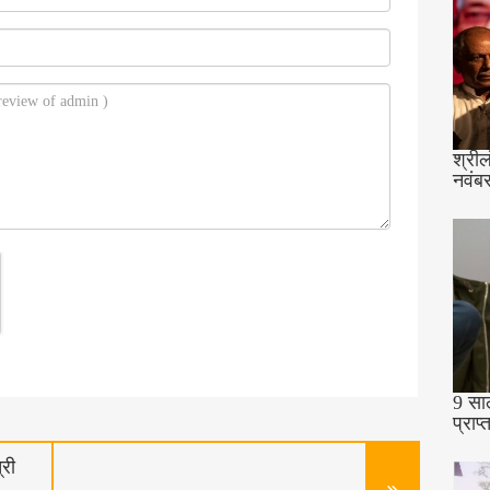
श्रील
नवंबर
9 साल
प्राप
्री