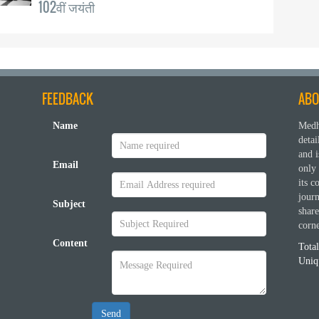
102वीं जयंती
FEEDBACK
ABO
Name
Medh
deta
and i
Email
only 
its c
journ
Subject
shar
corn
Content
Tota
Uniqu
Send