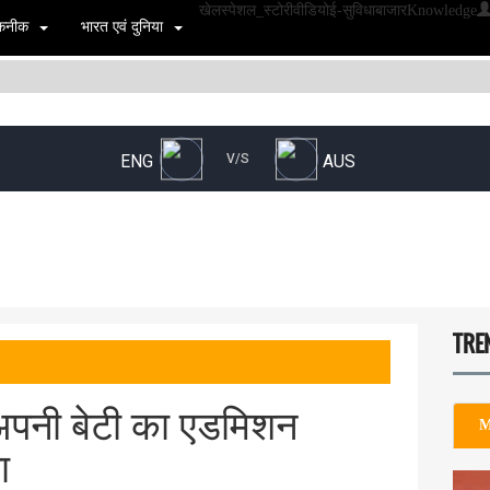
खेल
स्पेशल_स्टोरी
वीडियो
ई-सुविधा
बाजार
Knowledge
 तकनीक
भारत एवं दुनिया
TRE
 अपनी बेटी का एडमिशन
M
ा