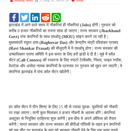
Medhaj News
21 Aug 19 , 06:01:39
India
F
T
L
R
W
a
w
i
e
h
c
i
n
d
a
झारखंड में आने वाले समय में नौकरियां ही नौकरियां
(Jobs)
होंगी | गुरुवार को
e
t
k
d
t
करीब 8 हजार नौकरियों का रास्ता साफ हो जाएगा | राज्य सरकार
(Jharkhand
b
t
e
i
s
Govt)
पांच कंपनियों के साथ एमओयू
(MOU)
साइन करने जा रही है |
o
e
d
t
A
मुख्यमंत्री रघुवर दास
(Raghuvar Das)
और केन्द्रीय मंत्री रविशंकर प्रसाद
o
r
I
p
k
n
p
(Ravi Shankar Prasad)
की मौजूदगी में ये एमओयू होगा | राज्य सरकार की
उच्चाधिकार प्राप्त समिति ने इस करार के लिए हरी झंडी दे दी है | सूबे में कॉल
सेंटर
(Call Centers)
की स्थापना के लिए स्पार्टा टेलीकॉम, निंबस, फाइव स्प्लैश,
वेलटेक और अयोदा नामक कंपनियों के प्रस्ताव पर गुरुवार को मुहर लग जाएगी | ये
कंपनियां झारखंड में पांच कॉल सेंटर खोलेंगी |
हर कॉल सेंटर में तीन शिफ्ट के लिए 15 सौ से ज्यादा युवक- युवतियों को नौकरी
पर रखा जाएगा | यानी कुल मिलाकर 8 हजार नौकरी के अवसर होंगे | कंपनियां
अक्टूबर से नियुक्ति प्रक्रिया शुरू करेंगी | इस बीच ये अपने ऑफिस को तैयार
करेंगी | भारत सरकार और राज्य सरकार की बीपीओ पॉलिसी के तहत इन कंपनियों
को एक सीट पर झारखंड के युवा को सालभर नौकरी देने के लिए एक लाख रुपये