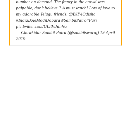
number on demand. The frenzy in the crowd was
palpable, don’t believe ? A must watch! Lots of love to
my adorable Telugu friends. @BJP4Odisha
#IndiaBoleModiDobara #SambitPatra4Puri
pic.twitter.com/ULI8xJdnhU
— Chowkidar Sambit Patra (@sambitswaraj) 19 April
2019