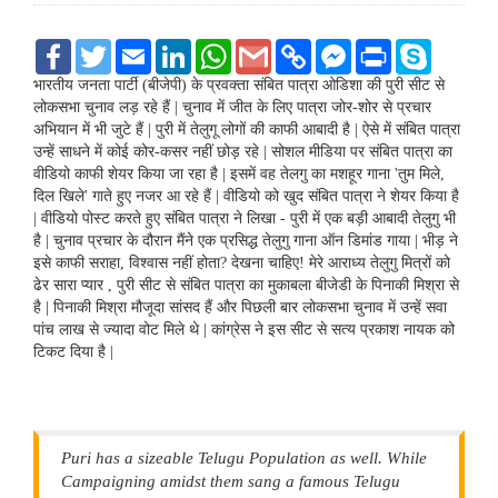
F
T
E
L
W
G
C
F
P
S
a
w
m
i
h
m
o
a
r
k
c
i
a
n
a
a
p
c
i
y
भारतीय जनता पार्टी (बीजेपी) के प्रवक्ता संबित पात्रा ओडिशा की पुरी सीट से
e
t
i
k
t
i
y
e
n
p
लोकसभा चुनाव लड़ रहे हैं | चुनाव में जीत के लिए पात्रा जोर-शोर से प्रचार
b
t
l
e
s
l
L
b
t
e
अभियान में भी जुटे हैं | पुरी में तेलुगू लोगों की काफी आबादी है | ऐसे में संबित पात्रा
o
e
d
A
i
o
उन्हें साधने में कोई कोर-कसर नहीं छोड़ रहे | सोशल मीडिया पर संबित पात्रा का
o
r
I
p
n
o
k
n
p
k
k
वीडियो काफी शेयर किया जा रहा है | इसमें वह तेलगु का मशहूर गाना 'तुम मिले,
M
दिल खिले' गाते हुए नजर आ रहे हैं | वीडियो को खुद संबित पात्रा ने शेयर किया है
e
| वीडियो पोस्ट करते हुए संबित पात्रा ने लिखा - पुरी में एक बड़ी आबादी तेलुगु भी
s
है | चुनाव प्रचार के दौरान मैंने एक प्रसिद्ध तेलुगु गाना ऑन डिमांड गाया | भीड़ ने
s
e
इसे काफी सराहा, विश्वास नहीं होता? देखना चाहिए! मेरे आराध्य तेलुगु मित्रों को
n
ढेर सारा प्यार , पुरी सीट से संबित पात्रा का मुकाबला बीजेडी के पिनाकी मिश्रा से
g
है | पिनाकी मिश्रा मौजूदा सांसद हैं और पिछली बार लोकसभा चुनाव में उन्हें सवा
e
पांच लाख से ज्यादा वोट मिले थे | कांग्रेस ने इस सीट से सत्य प्रकाश नायक को
r
टिकट दिया है |
Puri has a sizeable Telugu Population as well. While
Campaigning amidst them sang a famous Telugu