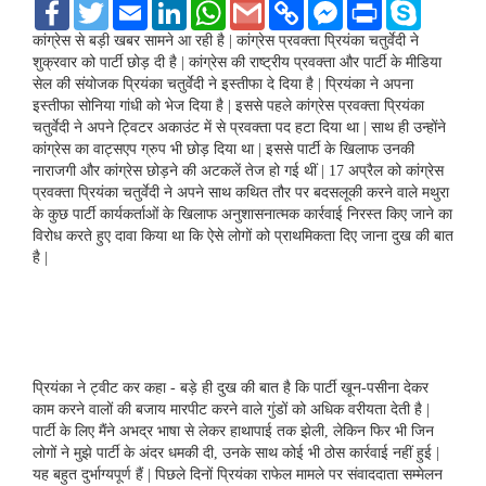
F
T
E
L
W
G
C
F
P
S
a
w
m
i
h
m
o
a
r
k
c
i
a
n
a
a
p
c
i
y
कांग्रेस से बड़ी खबर सामने आ रही है | कांग्रेस प्रवक्‍ता प्रियंका चतुर्वेदी ने
e
t
i
k
t
i
y
e
n
p
शुक्रवार को पार्टी छोड़ दी है | कांग्रेस की राष्ट्रीय प्रवक्ता और पार्टी के मीडिया
b
t
l
e
s
l
L
b
t
e
सेल की संयोजक प्रियंका चतुर्वेदी ने इस्तीफा दे दिया है | प्रियंका ने अपना
o
e
d
A
i
o
इस्‍तीफा सोनिया गांधी को भेज दिया है | इससे पहले कांग्रेस प्रवक्‍ता प्रियंका
o
r
I
p
n
o
k
n
p
k
k
चतुर्वेदी ने अपने ट्विटर अकाउंट में से प्रवक्‍ता पद हटा दिया था | साथ ही उन्‍होंने
M
कांग्रेस का वाट्सएप ग्रुप भी छोड़ दिया था | इससे पार्टी के खिलाफ उनकी
e
नाराजगी और कांग्रेस छोड़ने की अटकलें तेज हो गई थीं | 17 अप्रैल को कांग्रेस
s
प्रवक्ता प्रियंका चतुर्वेदी ने अपने साथ कथित तौर पर बदसलूकी करने वाले मथुरा
s
e
के कुछ पार्टी कार्यकर्ताओं के खिलाफ अनुशासनात्मक कार्रवाई निरस्त किए जाने का
n
विरोध करते हुए दावा किया था कि ऐसे लोगों को प्राथमिकता दिए जाना दुख की बात
g
है |
e
r
प्रियंका ने ट्वीट कर कहा - बड़े ही दुख की बात है कि पार्टी खून-पसीना देकर
काम करने वालों की बजाय मारपीट करने वाले गुंडों को अधिक वरीयता देती है |
पार्टी के लिए मैंने अभद्र भाषा से लेकर हाथापाई तक झेली, लेकिन फिर भी जिन
लोगों ने मुझे पार्टी के अंदर धमकी दी, उनके साथ कोई भी ठोस कार्रवाई नहीं हुई |
यह बहुत दुर्भाग्यपूर्ण हैं | पिछले दिनों प्रियंका राफेल मामले पर संवाददाता सम्मेलन