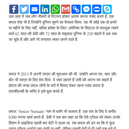
F
T
E
L
W
G
C
F
P
S
a
w
m
i
h
m
o
a
r
k
c
i
a
n
a
a
p
c
i
y
उस उम्र में जब लोग नौकरी से रिटायर होकर आराम करना पसंद करते हैं, एक
e
t
i
k
t
i
y
e
n
p
कपल ऐसा भी है जिन्होंने दुनिया घूमने का फैसला किया. वह भी कोई एक-दो हफ्ते
b
t
l
e
s
l
L
b
t
e
या महीने के लिए नहीं, बल्कि हमेशा के लिए! अमेरिका के सिएटल से ताल्लुक रखने
o
e
d
A
i
o
वाले 62 साल की डेबी और 72 साल के माइकल दुनिया के 250 शहरों में अब तक
o
r
I
p
n
o
k
n
p
k
k
जा चुके हैं और आगे भी लगातार सफर करने वाले हैं.
M
e
s
s
e
n
g
कपल ने 2013 में अपनी यात्रा की शुरुआत की थी. उन्होंने अपना घर, कार और
e
बोट भी यात्रा के लिए बेच दिया. वे जहां ठहरते हैं उसी को अपना घर कहते हैं.
r
होटल की जगह कपल लोगों के घरों में किराए देकर रहना पसंद करता है.
एयरबीएनबी के जरिए वे इसे बुक करते हैं.
कपल ‘Senior Nomads’ नाम से ब्लॉग भी चलाता है. एक रात के लिए वे करीब
6300 रुपया खर्च करते हैं. डेबी ने एक बार कहा था कि ऐसे ट्रैवल को लेकर उनके
दिमाग में आइडिया पहली बार बेटी ने डाला था. तब कपल को डर था कि वे फुल
टाइम ट्रैवल अफोर्ड कर पाएंगे या नहीं, लेकिन उनकी बेटी ने ही उन्हें इस बारे में