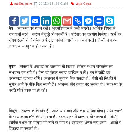
medhaj news
29 Mar 18 , 06:01:38
Ajab Gajab
F
T
E
L
W
G
C
F
P
S
a
w
m
i
h
m
o
a
r
k
c
i
a
n
a
a
p
c
i
y
मेष
– स्‍वास्‍थ्‍य का ध्यान रखें। आत्‍मविश्वास में कमी आएगी। आर्थिक विषयों में
e
t
i
k
t
i
y
e
n
p
सावधानी बरतें। क्रोध में वृद्धि हो सकती है। परिवार का सहयोग मिलेगा। खर्च पर
b
t
l
e
s
l
L
b
t
e
संयम रखने से निरर्थक खर्च टाल सकेंगे। वाणी पर संयम बरतें। किसी से वाद-
o
e
d
A
i
o
विवाद या मनमुटाव हो सकता है।
o
r
I
p
n
o
k
n
p
k
k
M
e
s
वृषभ
– नौकरी में अफसरों का सहयोग तो मिलेगा, लेकिन स्‍थान परिवर्तन की
s
संभावना बन रही हैं। पैसों को लेकर ज्यादा जोखिम न लें। मन में शांति एवं
e
प्रसन्‍नता के भाव रहेंगे। कारोबार में मुनाफा मिल सकता है। पैसों की स्थिति में
n
सुधार लाने के मौके मिल सकते हैं। आलस्य और तनाव बढ़ सकता है। स्वास्थ्य के
g
e
प्रति थोड़े सावधान ही रहें।
r
मिथुन
– अकस्मात के योग हैं। आज आय कम और खर्च अधिक होगा। परिवारजनों
के साथ कलह होने की संभावना है। रहन-सहन में कष्‍टमय हो सकता है। किसी
धार्मिक स्‍थान की यात्रा पर जाने के योग हैं। स्वास्थ्य अच्छा नहीं रहेगा। आंखों में
दिक्कत हो सकती है।