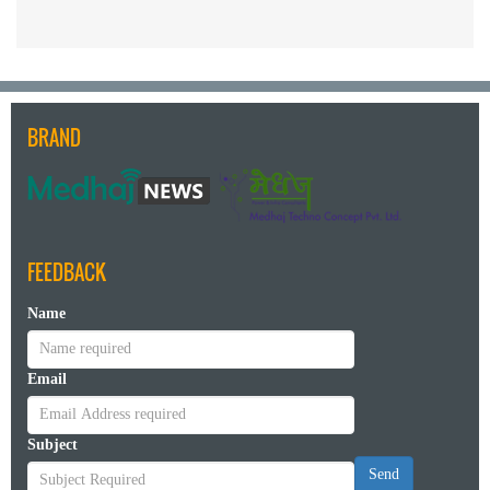
BRAND
FEEDBACK
Name
Email
Subject
Send