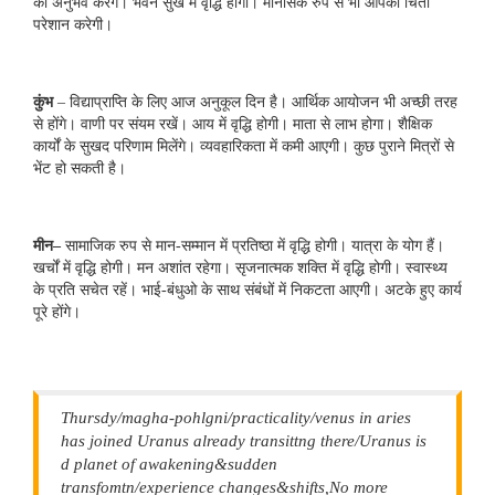
का अनुभव करेंगे। भवन सुख में वृद्धि होगी। मानसिक रुप से भी आपको चिंता
परेशान करेगी।
कुंभ
– विद्याप्राप्ति के लिए आज अनुकूल दिन है। आर्थिक आयोजन भी अच्छी तरह
से होंगे। वाणी पर संयम रखें। आय में वृद्धि होगी। माता से लाभ होगा। शैक्षिक
कार्यों के सुखद परिणाम मिलेंगे। व्‍यवहारिकता में कमी आएगी। कुछ पुराने मित्रों से
भेंट हो सकती है।
मीन–
सामाजिक रुप से मान-सम्मान में प्रतिष्ठा में वृद्धि होगी। यात्रा के योग हैं।
खर्चों में वृद्धि होगी। मन अशांत रहेगा। सृजनात्मक शक्ति में वृद्धि होगी। स्‍वास्‍थ्‍य
के प्रति सचेत रहें। भाई-बंधुओ के साथ संबंधों में निकटता आएगी। अटके हुए कार्य
पूरे होंगे।
Thursdy/magha-pohlgni/practicality/venus in aries
has joined Uranus already transittng there/Uranus is
d planet of awakening&sudden
transfomtn/experience changes&shifts,No more