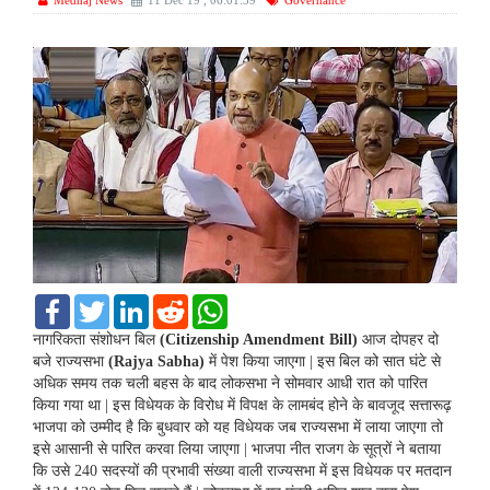
Medhaj News
11 Dec 19 , 06:01:39
Governance
F
T
L
R
W
a
w
i
e
h
c
i
n
d
a
नागरिकता संशोधन बिल
(Citizenship Amendment Bill)
आज दोपहर दो
e
t
k
d
t
बजे राज्यसभा
(Rajya Sabha)
में पेश किया जाएगा | इस बिल को सात घंटे से
b
t
e
i
s
अधिक समय तक चली बहस के बाद लोकसभा ने सोमवार आधी रात को पारित
o
e
d
t
A
किया गया था | इस विधेयक के विरोध में विपक्ष के लामबंद होने के बावजूद सत्तारूढ़
o
r
I
p
k
n
p
भाजपा को उम्मीद है कि बुधवार को यह विधेयक जब राज्यसभा में लाया जाएगा तो
इसे आसानी से पारित करवा लिया जाएगा | भाजपा नीत राजग के सूत्रों ने बताया
कि उसे 240 सदस्यों की प्रभावी संख्या वाली राज्यसभा में इस विधेयक पर मतदान