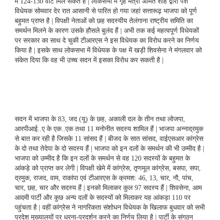
में 124-130 वोट मिल सकते हैं | लोकसभा में गृह मंत्री अमित शाह द्वारा पेश
विधेयक सोमवार देर रात आसानी से पारित हो गया जहां सत्तारूढ़ भाजपा को पूर्ण
बहुमत प्राप्त है | विपक्षी नेताओं को छह सदस्यीय तेलंगाना राष्ट्रीय समिति का
समर्थन मिलने के कारण उसके हौसले बुलंद हैं | अभी तक कई महत्वपूर्ण विधेयकों
पर सरकार का साथ दे चुकी टीआरएस ने इस विधेयक का विरोध करने का निर्णय
किया है | इसके साथ लोकसभा में विधेयक के पक्ष में खड़ी शिवसेना ने मंगलवार को
संकेत दिया कि वह भी उच्च सदन में इसका विरोध कर सकती है |
सदन में भाजपा के 83, जद (यू) के छह, अकाली दल के तीन तथा लोजपा,
आरपीआई..ए के एक..एक तथा 11 मनोनीत सदस्य शामिल हैं | भाजपा अन्नाद्रमुक
से बात कर रही है जिसके 11 सांसद हैं | बीजद के सात सांसद, वाईएसआर कांग्रेस
के दो तथा तेदेपा के दो सदस्य हैं | भाजपा को इन दलों के समर्थन की भी उम्मीद है |
भाजपा को उम्मीद है कि इन दलों के समर्थन से वह 120 सदस्यों के बहुमत के
आंकड़े को प्राप्त कर लेगी | विपक्षी खेमे में कांग्रेस, तृणमूल कांग्रेस, बसपा, सपा,
द्रमुक, राजद, वाम, राकांपा एवं टीआरएस के क्रमश: 46, 13, चार, नौ, पांच,
चार, छह, चार और सदस्य हैं | इनको मिलाकर कुल 97 सदस्य हैं | शिवसेना, आम
आदमी पार्टी और कुछ अन्य दलों के सदस्यों को मिलाकर यह आंकड़ा 110 पर
पहुंचता है | वहीं कांग्रेस ने नागरिकता संशोधन विधेयक के खिलाफ बुधवार को सभी
प्रदेश मुख्यालयों पर धरना-प्रदर्शन करने का निर्णय लिया है | पार्टी के संगठन