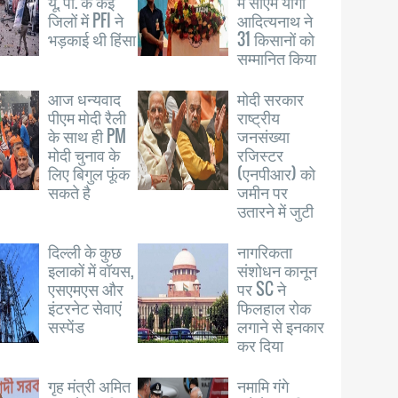
यू. पी. के कई
में सीएम योगी
जिलों में PFI ने
आदित्यनाथ ने
भड़काई थी हिंसा
31 किसानों को
सम्मानित किया
आज धन्यवाद
मोदी सरकार
पीएम मोदी रैली
राष्ट्रीय
के साथ ही PM
जनसंख्या
मोदी चुनाव के
रजिस्टर
लिए बिगुल फूंक
(एनपीआर) को
सकते है
जमीन पर
उतारने में जुटी
दिल्ली के कुछ
नागरिकता
इलाकों में वॉयस,
संशोधन कानून
एसएमएस और
पर SC ने
इंटरनेट सेवाएं
फिलहाल रोक
सस्पेंड
लगाने से इनकार
कर दिया
गृह मंत्री अमित
नमामि गंगे