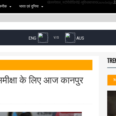
खेल
स्पेशल_स्टोरी
वीडियो
ई-सुविधा
बाजार
Knowledge
 तकनीक
भारत एवं दुनिया
TRE
 समीक्षा के लिए आज कानपुर
M