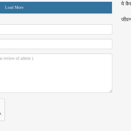
ये कै
Load More
जीव