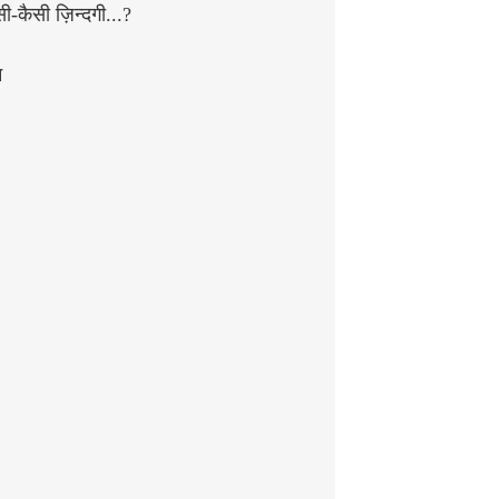
सी-कैसी ज़िन्दगी...?
न