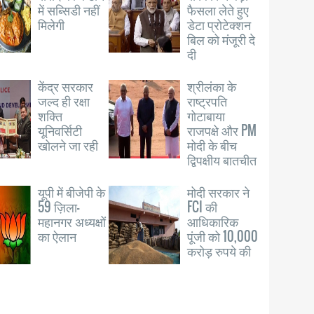
में सब्सिडी नहीं
फैसला लेते हुए
मिलेगी
डेटा प्रोटेक्शन
बिल को मंजूरी दे
दी
केंद्र सरकार
श्रीलंका के
जल्द ही रक्षा
राष्ट्रपति
शक्ति
गोटाबाया
यूनिवर्सिटी
राजपक्षे और PM
खोलने जा रही
मोदी के बीच
द्विपक्षीय बातचीत
यूपी में बीजेपी के
मोदी सरकार ने
59 ज़िला-
FCI की
महानगर अध्यक्षों
आधिकारिक
का ऐलान
पूंजी को 10,000
करोड़ रुपये की