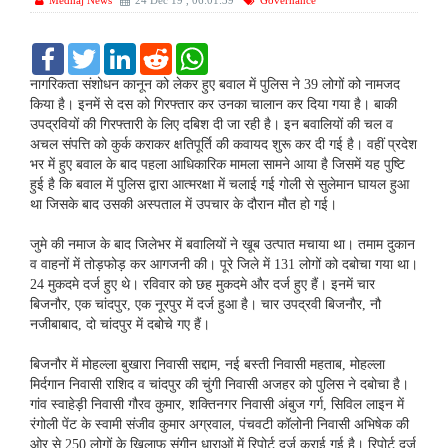
Medhaj News
24 Dec 19 , 06:01:39
Governance
F
T
L
R
W
a
w
i
e
h
c
i
n
d
a
नागरिकता संशोधन कानून को लेकर हुए बवाल में पुलिस ने 39 लोगों को नामजद
e
t
k
d
t
किया है। इनमें से दस को गिरफ्तार कर उनका चालान कर दिया गया है। बाकी
b
t
e
i
s
उपद्रवियों की गिरफ्तारी के लिए दबिश दी जा रही है। इन बवालियों की चल व
o
e
d
t
A
अचल संपत्ति को कुर्क कराकर क्षतिपूर्ति की कवायद शुरू कर दी गई है। वहीं प्रदेश
o
r
I
p
k
n
p
भर में हुए बवाल के बाद पहला आधिकारिक मामला सामने आया है जिसमें यह पुष्टि
हुई है कि बवाल में पुलिस द्वारा आत्मरक्षा में चलाई गई गोली से सुलेमान घायल हुआ
था जिसके बाद उसकी अस्पताल में उपचार के दौरान मौत हो गई।
जुमे की नमाज के बाद जिलेभर में बवालियों ने खूब उत्पात मचाया था। तमाम दुकान
व वाहनों में तोड़फोड़ कर आगजनी की। पूरे जिले में 131 लोगों को दबोचा गया था।
24 मुकदमे दर्ज हुए थे। रविवार को छह मुकदमे और दर्ज हुए हैं। इनमें चार
बिजनौर, एक चांदपुर, एक नूरपुर में दर्ज हुआ है। चार उपद्रवी बिजनौर, नौ
नजीबाबाद, दो चांदपुर में दबोचे गए हैं।
बिजनौर में मोहल्ला बुखारा निवासी सद्दाम, नई बस्ती निवासी महताब, मोहल्ला
मिर्दगान निवासी राशिद व चांदपुर की चुंगी निवासी अजहर को पुलिस ने दबोचा है।
गांव स्वाहेड़ी निवासी गौरव कुमार, शक्तिनगर निवासी अंबुज गर्ग, सिविल लाइन में
रंगोली पेंट के स्वामी संजीव कुमार अग्रवाल, पंचवटी कॉलोनी निवासी अभिषेक की
ओर से 250 लोगों के खिलाफ संगीन धाराओं में रिपोर्ट दर्ज कराई गई है। रिपोर्ट दर्ज