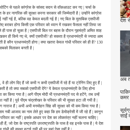
 वोटिंग से पहले कांग्रेस के सांसद सदन से वॉकआउट कर गए | चर्चा के
 के हर नागरिक की सुरक्षा करना सरकार की जिम्मेदारी है | उन्होंने कांग्रेस
ाई नहीं गई है, बल्कि वह केवल बदली गई है | नए बिल के मुताबिक एसपीजी
देश स
 के लिए बराबर होगा किसी एक परिवार को ध्यान में रखकर फैसला नहीं लिया जा
े ही पास हो चुका है | एसपीजी बिल पर बहस के दौरान गृहमंत्री अमित शाह
खकर ही किये गए थे, क्यों एसपीजी? हो सकता है प्रधानमंत्री से ज्यादा आम
 कौन प्रधानमंत्री होगा | क्या खतरा केवल गांधी परिवार को ही है? 130
े सबको मिलाकर बनती है |
अब त
वे ही लोग दिए हैं जो कभी न कभी एसपीजी में रहे हैं या ट्रेनिंग लिए हुए हैं |
ती है तो क्या सबको एसपीजी देंगे? ये केवल प्रधानमंत्री के लिए होना
पाकि
ा का किया गया है | आगे पीएम मोदी भी प्रधानमंत्री पद से हटेंगे, तब उन्हें
कमर
्षा नहीं है | पूर्व पीएम चंद्रशेखर के परिवार की भी सुरक्षा हटा ली गयी है |
ोग नाराज हैं | अभी अभी मनमोहन सिंह की सुरक्षा को भी कम किया गया है |
सूर्य
ुलाम नबी आजाद का नाम लेते हुए कहा कि हम डेमोक्रेसी में जी रहे हैं | कानून
साईं 
 | परिवार का नहीं | इसके आधार पर देश का लोकतंत्र नहीं चलना चाहिए |
ी हैं, जो देश के राष्ट्रपति उपराष्ट्रपति के पास है वह इनके पास है | ये देश
ीव गांधी की सुरक्षा हटाई गयी थी पर यहां ऐसा नहीं है |