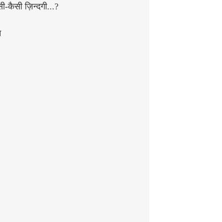
सी-कैसी ज़िन्दगी...?
न