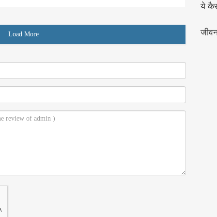
ये कै
जीव
Load More