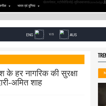
खेल
स्पेशल_स्टोरी
वीडियो
ई-सुविधा
बाजार
Knowledge
 तकनीक
भारत एवं दुनिया
TRE
देश के हर नागरिक की सुरक्षा
M
दारी-अमित शाह