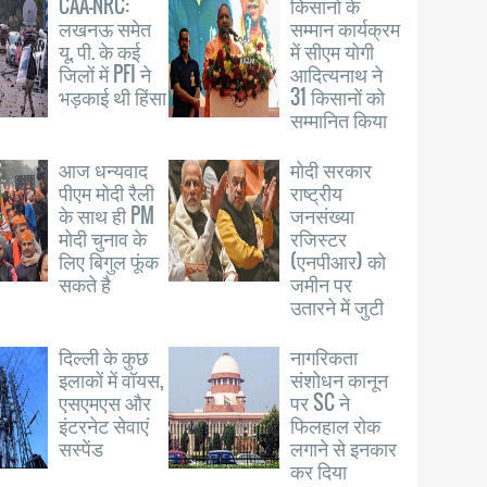
CAA-NRC:
किसानों के
लखनऊ समेत
सम्मान कार्यक्रम
यू. पी. के कई
में सीएम योगी
जिलों में PFI ने
आदित्यनाथ ने
भड़काई थी हिंसा
31 किसानों को
सम्मानित किया
आज धन्यवाद
मोदी सरकार
पीएम मोदी रैली
राष्ट्रीय
के साथ ही PM
जनसंख्या
मोदी चुनाव के
रजिस्टर
लिए बिगुल फूंक
(एनपीआर) को
सकते है
जमीन पर
उतारने में जुटी
दिल्ली के कुछ
नागरिकता
इलाकों में वॉयस,
संशोधन कानून
एसएमएस और
पर SC ने
इंटरनेट सेवाएं
फिलहाल रोक
सस्पेंड
लगाने से इनकार
कर दिया