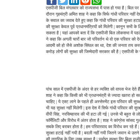
a
w
i
e
h
c
i
n
d
a
एसपीजी बिल मंगलवार को राज्यसभा में पास हो गया है | बिल पर
e
t
k
d
t
दौरान गृहमंत्री अमित शाह ने कहा कि सिर्फ गांधी परिवार नहीं देश
b
t
e
i
s
के सवाल का जवाब देते हुए कहा कि गांधी परिवार की सुरक्षा हट
o
e
d
t
A
की सुरक्षा केवल पूर्व प्रधानमंत्रियों को मिलेगी | कानून सभी
o
r
I
p
k
n
p
सकता है | यहां आपको बता दें कि एसपीजी बिल लोकसभा में पहल
ने कहा कि अगली चारों बार जो परिवर्तन थे वो एक परिवार को दे
आदमी को हो जैसे अशोक सिंघल का था, देश की जनता तय करती है
करोड़ लोगों की सुरक्षा की जिम्मेदारी सरकार की है | एसपीजी क
पांच साल में एसपीजी के अंदर से हर व्यक्ति को वापस भेज देते हैं, 
शाह ने कहा कि किसी को भी प्रधानमंत्री से ज्यादा खतरा हो सक
चाहिए | ये एक्ट लाने के पहले ही अस्सेस्मेंट इस परिवार की सुरक्ष
भी यह सुरक्षा नहीं मिलेगी | इस देश में सिर्फ गांधी परिवार की सुरक
वीपी सिंह, नरसिम्हाराव की भी हटा ली गई | उनसे भी बहुत से ल
फॉर्मेलिटी और विरोध में अंतर होता है | शाह ने कांग्रेस सांसद ग
सबके लिए बराबर होता है | हम परिवारवाद का विरोध कर रहे हैं
सुरक्षा हटाई नहीं गयी है | बदली नहीं गयी जितने जवान थे उतने ह
की नागरिक के लिए उच्च सुरक्षा है | पर्याप्त सुरक्षा दिए बिना राज