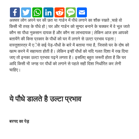
F
T
W
L
R
S
E
a
w
h
i
e
M
m
c
i
a
n
d
S
a
अक्सर लोग अपने घर की छत या गार्डन में पौधे लगाने का शौक रखते ,चाहे वो
e
t
t
k
d
i
किसी भी तरह के पौधे हो | घर और गार्डन को सुन्दर बनाने के चक्कर में वे भूल जाते
b
t
s
e
i
l
कौन सा पौधा नुकसान दायक है और कौन सा लाभदायक | लेकिन आज हम आपको
o
e
A
d
t
बतायेंगे की किस प्रकार के पौधों को घर में लगाने से उल्टा प्रभाव पड़ता |
o
r
p
I
k
p
n
वास्तुशास्त्र में एेसे कई पेड़-पौधों के बारे में बताया गया है, जिससे घर के दोष को
खत्म करने में सहायता होती है। लेकिन इन्हीं पौधों को यदि गलत दिशा में रख दिया
जाए तो इनका उल्टा प्रभाव पढ़ने लगता है। इसलिए बहुत जरूरी होता है कि घर
आदि किसी भी जगह पर पौधों को लगाने से पहले सही दिशा निर्धारित कर लेनी
चाहिए।
ये पौधे डालते है उल्टा प्रभाव
बरगद का पेड़