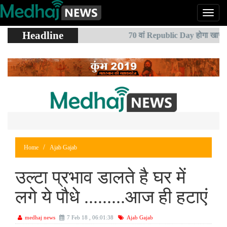
Headline
 आने से BJP को खुश
70 वां Republic Day होगा खास
Home
Ajab Gajab
उल्टा प्रभाव डालते है घर में
लगे ये पौधे .........आज ही हटाएं
medhaj news
7 Feb 18 , 06:01:38
Ajab Gajab