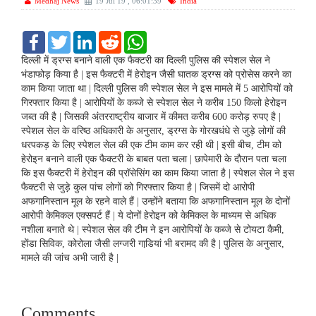
Medhaj News
19 Jul 19 , 06:01:39
India
F
T
L
R
W
a
w
i
e
h
c
i
n
d
a
दिल्‍ली में ड्रग्‍स बनाने वाली एक फैक्‍टरी का दिल्‍ली पुलिस की स्‍पेशल सेल ने
e
t
k
d
t
भंडाफोड़ किया है | इस फैक्‍टरी में हेरोइन जैसी घातक ड्रग्‍स को प्रोसेस करने का
b
t
e
i
s
काम किया जाता था | दिल्‍ली पुलिस की स्‍पेशल सेल ने इस मामले में 5 आरोपियों को
o
e
d
t
A
गिरफ्तार किया है | आरोपियों के कब्‍जे से स्‍पेशल सेल ने करीब 150 किलो हेरोइन
o
r
I
p
k
n
p
जब्‍त की है | जिसकी अंतरराष्‍ट्रीय बाजार में कीमत करीब 600 करोड़ रुपए है |
स्‍पेशल सेल के वरिष्‍ठ अधिकारी के अनुसार, ड्रग्‍स के गोरखधंधे से जुड़े लोगों की
धरपकड़ के लिए स्‍पेशल सेल की एक टीम काम कर रही थी | इसी बीच, टीम को
हेरोइन बनाने वाली एक फैक्‍टरी के बाबत पता चला | छापेमारी के दौरान पता चला
कि इस फैक्‍टरी में हेरोइन की प्रॉसेसिंग का काम किया जाता है | स्‍पेशल सेल ने इस
फैक्‍टरी से जुड़े कुल पांच लोगों को गिरफ्तार किया है | जिसमें दो आरोपी
अफगानिस्‍तान मूल के रहने वाले हैं | उन्‍होंने बताया कि अफगानिस्‍तान मूल के दोनों
आरोपी केमिकल एक्‍सपर्ट हैं | ये दोनों हेरोइन को केमिकल के माध्‍यम से अधिक
नशीला बनाते थे | स्‍पेशल सेल की टीम ने इन आरोपियों के कब्‍जे से टोयटा कैमी,
होंडा सिविक, कोरोला जैसी लग्‍जरी गाडि़यां भी बरामद की है | पुलिस के अनुसार,
मामले की जांच अभी जारी है |
Comments