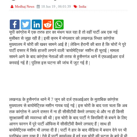
Medhaj News
18 Jun 19 , 06:01:39
India
F
T
L
R
W
a
w
i
e
h
c
i
n
d
a
यूपी कांग्रेस में एक तरफ हार का मंथन चल रहा है तो वहीं पार्टी अब एक नई
e
t
k
d
t
मुसीबत से जूझ रही है | इसी क्रम में मंगलवार को लखनऊ स्थित कांग्रेस
b
t
e
i
s
मुख्यालय में चोरी की खबर सामने आई है | लेकिन हैरानी की बात है कि चोरों ने पूरे
o
e
d
t
A
पार्टी दफ्तर में सिर्फ हाजरी लगाने वाली 'बायोमेट्रिक' मशीन ही चुराई | मामला
o
r
I
p
k
n
p
सामने आने के बाद कांग्रेस नेताओं की तरफ से हुसैनगंज थाने में एफआईआर दर्ज
करवाई गई है | पुलिस इस घटना की जांच में जुट गई है |
लखनऊ के हुसैनगंज थाने में 7 जून को दर्ज एफआईआर के मुताबिक कांग्रेस
मुख्यालय से बायोमेट्रिक मशीन गायब पाई गई | इस चोरी के बाद पता चला कि अब
तक कांग्रेस ने अपने दफ्तर में ना ही सीसीटीवी कैमरे लगवाए थे और ना ही किसी
सुरक्षाकर्मी की व्यवस्था की थी | इस चोरी के बाद पार्टी ने किरकिरी से बचने के लिए
आनन फानन में पूरे पार्टी ऑफिस में सीसीटीवी कैमरे लगवाए हैं | साथ ही
बायोमेट्रिक मशीन भी लगवा दी है | पार्टी ने हार के बाद मीडिया में बयान देने पर भी
प्रतिबंध लगा रखा है | ऐसे में पार्टी कार्यालय में हुई इस चोरी की घटना के बारे में भी