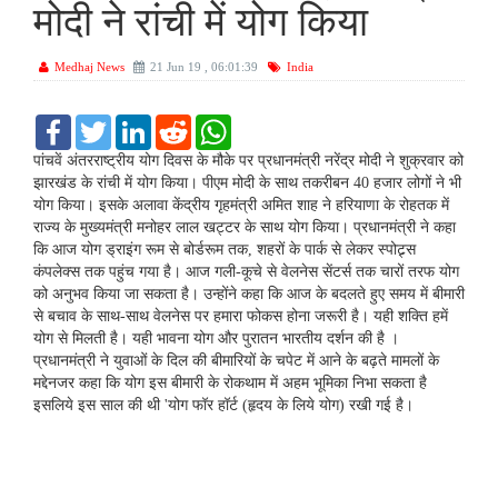
मोदी ने रांची में योग किया
Medhaj News
21 Jun 19 , 06:01:39
India
F
T
L
R
W
a
w
i
e
h
c
i
n
d
a
पांचवें अंतरराष्ट्रीय योग दिवस के मौके पर प्रधानमंत्री नरेंद्र मोदी ने शुक्रवार को
e
t
k
d
t
झारखंड के रांची में योग किया। पीएम मोदी के साथ तकरीबन 40 हजार लोगों ने भी
b
t
e
i
s
योग किया। इसके अलावा केंद्रीय गृहमंत्री अमित शाह ने हरियाणा के रोहतक में
o
e
d
t
A
राज्य के मुख्यमंत्री मनोहर लाल खट्टर के साथ योग किया। प्रधानमंत्री ने कहा
o
r
I
p
k
n
p
कि आज योग ड्राइंग रूम से बोर्डरूम तक, शहरों के पार्क से लेकर स्पोट्र्स
कंपलेक्स तक पहुंच गया है। आज गली-कूचे से वेलनेस सेंटर्स तक चारों तरफ योग
को अनुभव किया जा सकता है। उन्होंने कहा कि आज के बदलते हुए समय में बीमारी
से बचाव के साथ-साथ वेलनेस पर हमारा फोकस होना जरूरी है। यही शक्ति हमें
योग से मिलती है। यही भावना योग और पुरातन भारतीय दर्शन की है ।
प्रधानमंत्री ने युवाओं के दिल की बीमारियों के चपेट में आने के बढ़ते मामलों के
मद्देनजर कहा कि योग इस बीमारी के रोकथाम में अहम भूमिका निभा सकता है
इसलिये इस साल की थी 'योग फॉर हॉर्ट (हृदय के लिये योग) रखी गई है।