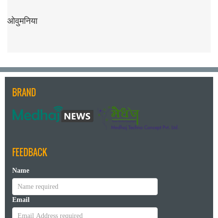
ओवुमनिया
BRAND
FEEDBACK
Name
Email