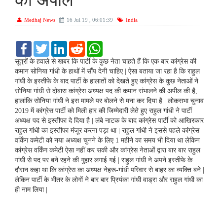
की अपील
Medhaj News
16 Jul 19 , 06:01:39
India
F
T
L
R
W
a
w
i
e
h
c
i
n
d
a
सूत्रों के हवाले से खबर कि पार्टी के कुछ नेता चाहते हैं कि एक बार कांग्रेस की
e
t
k
d
t
कमान सोनिया गांधी के हाथों में सौंप देनी चाहिए | ऐसा बताया जा रहा है कि राहुल
b
t
e
i
s
गांधी के इस्तीफे के बाद पार्टी के हालातों को देखते हुए कांग्रेस के कुछ नेताओं ने
o
e
d
t
A
सोनिया गांधी से दोबारा कांग्रेस अध्यक्ष पद की कमान संभालने की अपील की है,
o
r
I
p
k
n
p
हालांकि सोनिया गांधी ने इस मामले पर बोलने से मना कर दिया है | लोकसभा चुनाव
2019 में कांग्रेस पार्टी को मिली हार की जिम्मेदारी लेते हुए राहुल गांधी ने पार्टी
अध्यक्ष पद से इस्तीफा दे दिया है | लंबे नाटक के बाद कांग्रेस पार्टी को आखिरकार
राहुल गांधी का इस्तीफा मंजूर करना पड़ा था | राहुल गांधी ने इससे पहले कांग्रेस
वर्किंग कमेटी को नया अध्यक्ष चुनने के लिए 1 महीने का समय भी दिया था लेकिन
कांग्रेस वर्किंग कमेटी ऐसा नहीं कर सकी और कांग्रेस नेताओं द्वारा बार बार राहुल
गांधी से पद पर बने रहने की गुहार लगाई गई | राहुल गांधी ने अपने इस्तीफे के
दौरान कहा था कि कांग्रेस का अध्यक्ष नेहरू-गांधी परिवार से बाहर का व्यक्ति बने |
लेकिन पार्टी के भीतर के लोगों ने बार बार प्रियंका गांधी वाड्रा और राहुल गांधी का
ही नाम लिया |