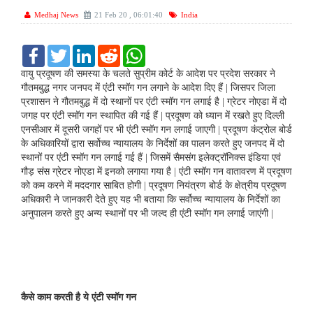
Medhaj News
21 Feb 20 , 06:01:40
India
F
T
L
R
W
a
w
i
e
h
c
i
n
d
a
वायु प्रदूषण की समस्या के चलते सुप्रीम कोर्ट के आदेश पर प्रदेश सरकार ने
e
t
k
d
t
गौतमबुद्ध नगर जनपद में एंटी स्मॉग गन लगाने के आदेश दिए हैं | जिसपर जिला
b
t
e
i
s
प्रशासन ने गौतमबुद्ध में दो स्थानों पर एंटी स्मॉग गन लगाई है | ग्रेटर नोएडा में दो
o
e
d
t
A
जगह पर एंटी स्मॉग गन स्थापित की गई हैं | प्रदूषण को ध्यान में रखते हुए दिल्ली
o
r
I
p
k
n
p
एनसीआर में दूसरी जगहों पर भी एंटी स्मॉग गन लगाई जाएगी | प्रदूषण कंट्रोल बोर्ड
के अधिकारियों द्वारा सर्वोच्च न्यायालय के निर्देशों का पालन करते हुए जनपद में दो
स्थानों पर एंटी स्मॉग गन लगाई गई हैं | जिसमें सैमसंग इलेक्ट्रॉनिक्स इंडिया एवं
गौड़ संस ग्रेटर नोएडा में इनको लगाया गया है | एंटी स्मॉग गन वातावरण में प्रदूषण
को कम करने में मददगार साबित होगी | प्रदूषण नियंत्रण बोर्ड के क्षेत्रीय प्रदूषण
अधिकारी ने जानकारी देते हुए यह भी बताया कि सर्वोच्च न्यायालय के निर्देशों का
अनुपालन करते हुए अन्य स्थानों पर भी जल्द ही एंटी स्मॉग गन लगाई जाएंगी |
कैसे काम करती है ये एंटी स्मॉग गन