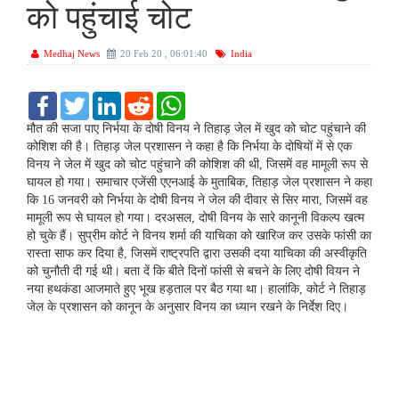
को पहुंचाई चोट
Medhaj News
20 Feb 20 , 06:01:40
India
F
T
L
R
W
a
w
i
e
h
c
i
n
d
a
मौत की सजा पाए निर्भया के दोषी विनय ने तिहाड़ जेल में खुद को चोट पहुंचाने की
e
t
k
d
t
कोशिश की है। तिहाड़ जेल प्रशासन ने कहा है कि निर्भया के दोषियों में से एक
b
t
e
i
s
विनय ने जेल में खुद को चोट पहुंचाने की कोशिश की थी, जिसमें वह मामूली रूप से
o
e
d
t
A
घायल हो गया। समाचार एजेंसी एएनआई के मुताबिक, तिहाड़ जेल प्रशासन ने कहा
o
r
I
p
k
n
p
कि 16 जनवरी को निर्भया के दोषी विनय ने जेल की दीवार से सिर मारा, जिसमें वह
मामूली रूप से घायल हो गया। दरअसल, दोषी विनय के सारे कानूनी विकल्प खत्म
हो चुके हैं। सुप्रीम कोर्ट ने विनय शर्मा की याचिका को खारिज कर उसके फांसी का
रास्ता साफ कर दिया है, जिसमें राष्ट्रपति द्वारा उसकी दया याचिका की अस्वीकृति
को चुनौती दी गई थी। बता दें कि बीते दिनों फांसी से बचने के लिए दोषी वियन ने
नया हथकंडा आजमाते हुए भूख हड़ताल पर बैठ गया था। हालांकि, कोर्ट ने तिहाड़
जेल के प्रशासन को कानून के अनुसार विनय का ध्यान रखने के निर्देश दिए।