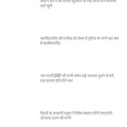
शाहीन बाग में बंद रास्ता खुलवाने के लिए आज फिर मध्यस्थ
वहाँ पहुंचे
महाशिवरात्रि की तारीख को लेकर है दुविधा तो जानें यहां कब
है महाशिवरात्रि
नाव पलटी,DGP की पत्नी समेत कई अफसर डूबने से बचे,
बड़ा हादसा होते-होते बचा
दिल्ली के सरकारी स्कूल में विशेष मेहमान होंगी राष्ट्रपति
डोनाल्ड ट्रम्प की पत्नी