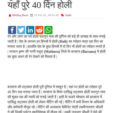
यहाँ पुरे 40 दिन होली
Medhaj News
19 Feb 20 , 06:01:40
India
F
T
L
R
W
a
w
i
e
h
c
i
n
d
a
रंग और उमंग का पर्व होली फाल्गुन मास की पूर्णिमा को बड़े ही उत्साह के साथ मनाई
e
t
k
d
t
जाती है | देश के लगभग हर हिस्सों में होली
(Holi)
का त्योहार मात्र एक दिन का
b
t
e
i
s
मनाया जाता है | हालांकि देश के कुछ हिस्सों में दो दिन भी होली का त्योहार मनाते हैं
o
e
d
t
A
| भगवान कृष्ण की नगरी मथुरा
(Mathura)
जिले के बरसाना
(Barsana)
में होली
o
r
I
p
k
n
p
का कुछ अलग ही रंग देखने को मिलता है |
बरसाना की लट्ठमार होली पूरी दुनिया में मशहूर है | यहां पर होली का त्योहार पूरे
40 दिन तक मनाया जाता है | बरसाना के विश्व प्रसिद्ध लट्ठमार होली फाल्गुन मास
की शुक्ल पक्ष की नवमी को मनाई जाती है | इसी के चलते सोमवार को बरसाना में
प्रसिद्ध लट्ठमार होली को लेकर मीटिंग की गई | मीटिंग में सभी विभाग के अधिकारी
और कर्मचारी मौजूद रहे | मीटिंग की अध्यक्षता कैबिनेट मंत्री लक्ष्मीनारायण चौधरी
ने की जिसमें पर्यटन महानिदेशक भी मौजूद रहे | लक्ष्मी नारायण चौधरी ने मेले की