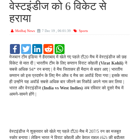
वेस्टइंडीज को 6 विकेट से
हराया
Medhaj News
7 Dec 19 , 06:01:39
Sports
F
T
L
R
W
a
w
i
e
h
c
i
n
d
a
मेजबान टीम इंडिया ने हैदराबाद में खेले गए पहले टी20 मैच में वेस्टइंडीज को छह
e
t
k
d
t
विकेट से मात दी | भारतीय टीम के लिए कप्तान विराट कोहली
(Virat Kohli)
ने
b
t
e
i
s
सबसे अधिक 94* रन बनाए | वे मैच जिताकर ही मैदान से बाहर आए | भारतीय
o
e
d
t
A
कप्तान को इस प्रदर्शन के लिए मैन ऑफ द मैच का अवॉर्ड दिया गया | इसके साथ
o
r
I
p
k
n
p
ही उन्होंने यह अवॉर्ड सबसे अधिक बार जीतने का रिकॉर्ड अपने नाम कर लिया |
भारत और वेस्टइंडीज
(India vs West Indies)
अब रविवार को दूसरे मैच में
आमने-सामने होंगे |
वेस्टइंडीज ने शुक्रवार को खेले गए पहले टी20 मैच में 207/5 रन का मजबूत
स्कोर बनाया | लेकिन भारत ने विराट कोहली और केएल राहुल (62) की बदौलत