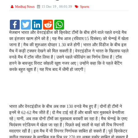
Medhaj News
15 Dec 19 , 06:01:39
Sports
F
T
L
R
W
a
w
i
e
h
c
i
n
d
a
मेजबान भारत और वेस्टइंडीज की क्रिकेट टीमों के बीच होने वाले पहले वनडे मैच
e
t
k
d
t
का इंतजार खत्म होने को है | यह मैच आज (रविवार/15 दिसंबर) को चेन्नई में खेला
b
t
e
i
s
जाना है | मैच की शुरुआत दोपहर 1.30 बजे होगी | भारत और विंडीज के बीच इस
o
e
d
t
A
मैच में कड़ी टक्कर देखने को मिल सकती है | वेस्टइंडीज ने भारत के खिलाफ पहले
o
r
I
p
k
n
p
वनडे मैच में टॉस जीत लिया है | उसने पहले फील्डिंग का निर्णय लिया है | टॉस
हारने के बावजूद विराट कोहली खुश नजर आए | उन्होंने कहा कि वे पहले बैटिंग
करके बहुत खुश हैं | यह पिच बाद में धीमी हो जाएगी |
भारत और वेस्टइंडीज के बीच अब तक 130 वनडे मैच हुए हैं | दोनों ही टीमों ने
इनमें से 62-62 मैच जीते हैं | दो मैच टाई रहे हैं और बाकी चार मुकाबले बेनतीजा
रहे | यानी, अब तक दोनों टीमों का मुकाबला बराबरी का रहा है | मैच चेन्नई के एमए
चिदंबरम स्टेडियम में खेला जा रहा है | पिछले कई सालों से यहां की पिच स्पिनरों
मददगार रही है | इस मैच में भी स्पिनर निर्णायक साबित हो सकते हैं | पूर्व क्रिकेटर
सुनील गावस्कर के मुताबिक इस पिच पर 270 रन अच्छा स्कोर साबित हो सकता है