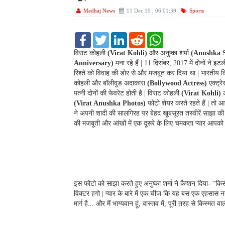
Medhaj News
11 Dec 19 , 06:01:39
Sports
F
T
L
R
W
a
w
i
e
h
c
i
n
d
a
विराट कोहली
(Virat Kohli)
और अनुष्का शर्मा
(Anushka 
e
t
k
d
t
Anniversary)
मना रहे हैं | 11 दिसंबर, 2017 में दोनों ने 
b
t
e
i
s
रिश्ते को विवाह की डोर से और मजबूत कर दिया था | भारतीय क
o
e
d
t
A
कोहली और बॉलीवुड अदाकारा
(Bollywood Actress)
एक्ट्रे
o
r
I
p
k
n
p
पत्नी दोनों की फेवरेट होती है | विराट कोहली
(Virat Kohli)
औ
(Virat Anushka Photos)
फोटो शेयर करते रहते हैं | तो आ
ने अपनी शादी की सालगिरह पर बेहद खूबसूरत तस्वीरें साझा की हैं
की मजबूती और आंखों में एक दूसरे के लिए चमकता प्यार आपको
इस फोटो को साझा करते हुए अनुष्का शर्मा ने कैप्शन दिया- ''किस
विक्टर हगो | प्यार के बारे में एक चीज कि यह बस एक एहसास नह
मार्ग है... और मैं भाग्यवान हूं, वास्तव में, पूरी तरह से किस्मत वाली