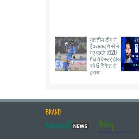
भारतीय टीम ने
हैदराबाद में खेले
गए पहले टी20
मैच में वेस्टइंडीज
को 6 विकेट से
हराया
BRAND