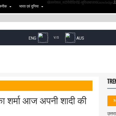
खेल
स्पेशल_स्टोरी
वीडियो
ई-सुविधा
बाजार
Knowledge
 तकनीक
भारत एवं दुनिया
TRE
का शर्मा आज अपनी शादी की
M
उत्तर