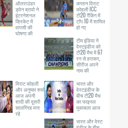
ऑलराउंडर
कप्तान विराट
ड्वेन ब्रावो ने
कोहली ICC
इंटरनेशनल
टी20 रैंकिंग में
क्रिकेट में
टॉप 10 में शामिल
वापसी की
हो गए
घोषणा की
टीम इंडिया ने
वेस्टइंडीज को
टी20 मैच में 67
रन से हराकर,
सीरीज अपने
नाम की
विराट कोहली
भारत और
और अनुष्का शर्मा
वेस्टइंडीज के
आज अपनी
बीच टी20 मैच
शादी की दूसरी
का फाइनल
सालगिरह मना
मुकाबला आज
रहे
भारत और वेस्ट
इंडीज के बीच