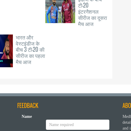
टी-20
इंटरनैशनल
सीरीज का दूसरा
मैच आज
भारत और
वेस्टइंडीज के
बीच 3 टी-20 की
सीरीज का पहला
मैच आज
FEEDBACK
ABO
Name
Medh
deta
and i