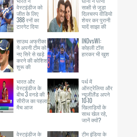
भारत ने
धोनी ने पत्नी
वेस्टइंडीज को
साक्षी से जुड़ा
जीत के लिए
दिलचस्प वीडियो
388 रनों का
शेयर कर पुरानी
टारगेट दिया
यादें साझा की
साउथ अफ्रीका
INDvsWI:
ने अपनी टीम को
कोहली टॉस
नए सिरे से खड़े
हारकर भी खुश
करने की कोशिश
शुरू की
भारत और
पर्थ में
वेस्टइंडीज के
ऑस्ट्रेलिया और
बीच 3 वनडे की
न्यूजीलैंड अपने
सीरीज का पहला
10-10
मैच आज
खिलाड़ियों के
साथ खेल रहे,
जानें क्यों?
वेस्टइंडीज के
टीम इंडिया के